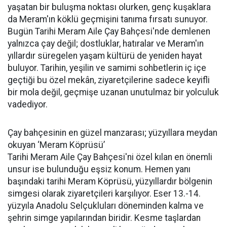
yaşatan bir buluşma noktası olurken, genç kuşaklara
da Meram'ın köklü geçmişini tanıma fırsatı sunuyor.
Bugün Tarihi Meram Aile Çay Bahçesi'nde demlenen
yalnızca çay değil; dostluklar, hatıralar ve Meram'ın
yıllardır süregelen yaşam kültürü de yeniden hayat
buluyor. Tarihin, yeşilin ve samimi sohbetlerin iç içe
geçtiği bu özel mekân, ziyaretçilerine sadece keyifli
bir mola değil, geçmişe uzanan unutulmaz bir yolculuk
vadediyor.
Çay bahçesinin en güzel manzarası; yüzyıllara meydan
okuyan ‘Meram Köprüsü’
Tarihi Meram Aile Çay Bahçesi'ni özel kılan en önemli
unsur ise bulunduğu eşsiz konum. Hemen yanı
başındaki tarihi Meram Köprüsü, yüzyıllardır bölgenin
simgesi olarak ziyaretçileri karşılıyor. Eser 13.-14.
yüzyıla Anadolu Selçukluları döneminden kalma ve
şehrin simge yapılarından biridir. Kesme taşlardan