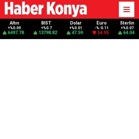
Altın
BIST
Dolar
Euro
Sterlin
+%0.09
+%0.7
+%0.01
-%-0.11
+%0.07
6497.78
13798.82
47.59
54.95
64.04