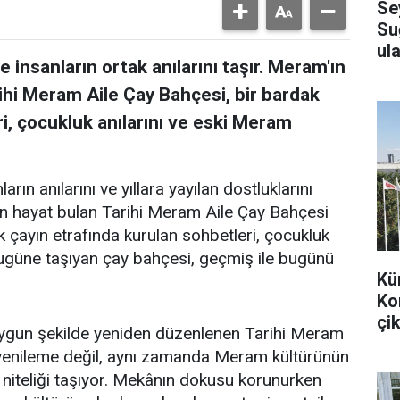
Se
Su
ula
 insanların ortak anılarını taşır. Meram'ın
ihi Meram Aile Çay Bahçesi, bir bardak
i, çocukluk anılarını ve eski Meram
arın anılarını ve yıllara yayılan dostluklarını
en hayat bulan Tarihi Meram Aile Çay Bahçesi
k çayın etrafında kurulan sohbetleri, çocukluk
bugüne taşıyan çay bahçesi, geçmiş ile bugünü
Kü
Ko
çik
uygun şekilde yeniden düzenlenen Tarihi Meram
r yenileme değil, aynı zamanda Meram kültürünün
 niteliği taşıyor. Mekânın dokusu korunurken