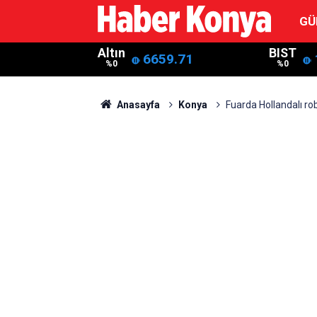
GÜ
Altın
BIST
6659.71
%0
%0
Anasayfa
Konya
Fuarda Hollandalı ro