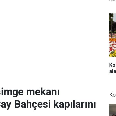
Ko
ala
simge mekanı
Ko
Çay Bahçesi kapılarını