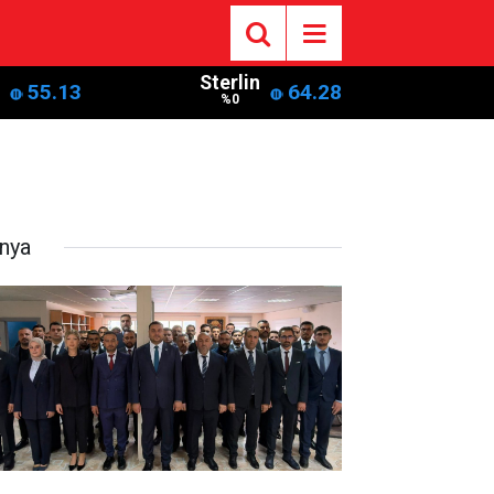
Sterlin
55.13
64.28
%0
nya