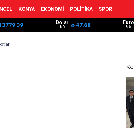
NCEL
KONYA
EKONOMI
POLITIKA
SPOR
Dolar
Euro
13779.39
47.68
%0
%0
botlar
Ko