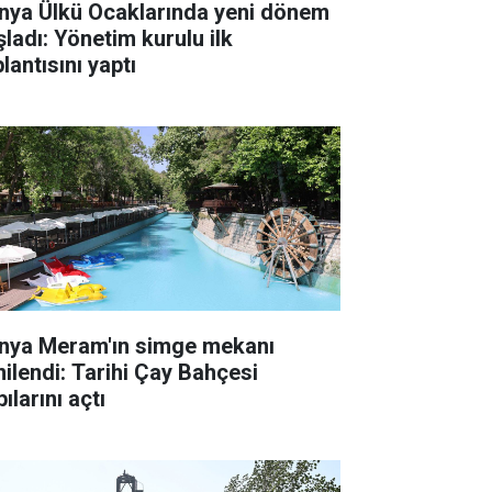
nya Ülkü Ocaklarında yeni dönem
şladı: Yönetim kurulu ilk
lantısını yaptı
nya Meram'ın simge mekanı
nilendi: Tarihi Çay Bahçesi
ılarını açtı