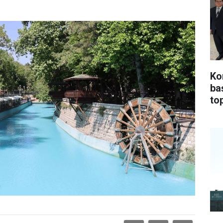
Ko
ba
top