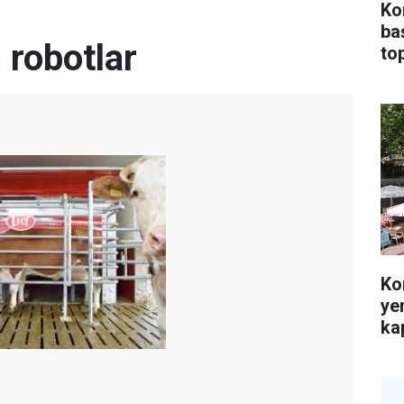
Ko
ba
 robotlar
top
Ko
ye
kap