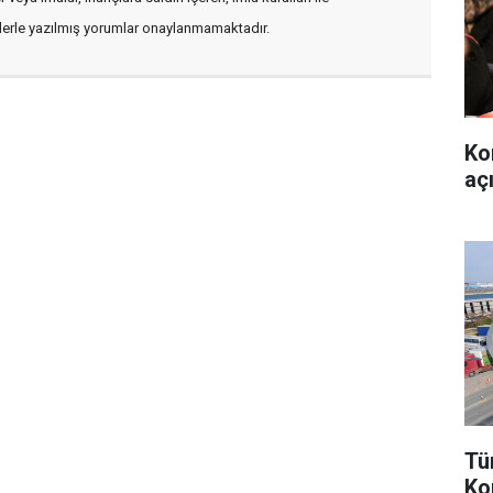
flerle yazılmış yorumlar onaylanmamaktadır.
Ko
aç
Tü
Ko