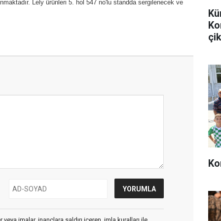
aktadır. Lely ürünleri 5. hol 547 no'lu standda sergilenecek ve
Kü
Ko
çik
Ko
veya imalar, inançlara saldırı içeren, imla kuralları ile