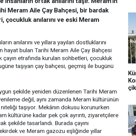
 insanların ortak anılarını taşır. Meram'ın
ihi Meram Aile Çay Bahçesi, bir bardak
i, çocukluk anılarını ve eski Meram
arın anılarını ve yıllara yayılan dostluklarını
en hayat bulan Tarihi Meram Aile Çay Bahçesi
k çayın etrafında kurulan sohbetleri, çocukluk
bugüne taşıyan çay bahçesi, geçmiş ile bugünü
Kü
Ko
çik
uygun şekilde yeniden düzenlenen Tarihi Meram
r yenileme değil, aynı zamanda Meram kültürünün
 niteliği taşıyor. Mekânın dokusu korunurken
m kültürüne kadar pek çok ayrıntı, ziyaretçilere
k şekilde tasarlandı. Burada çayını
 çekirdek ve Meram gazozu eşliğinde yıllar