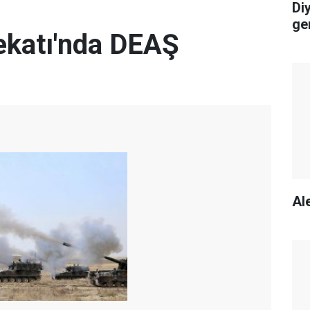
Di
ge
rekatı'nda DEAŞ
Ale