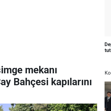
De
tu
simge mekanı
Ko
Çay Bahçesi kapılarını