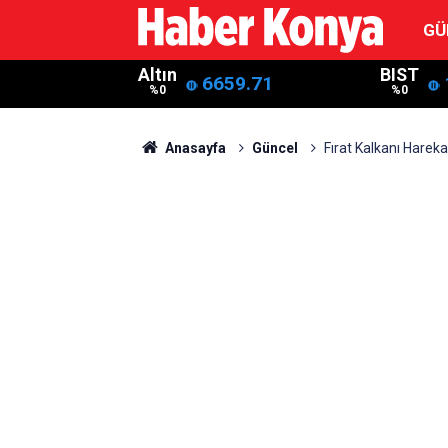
GÜ
Altın
BIST
6659.71
%0
%0
Anasayfa
Güncel
Fırat Kalkanı Harek