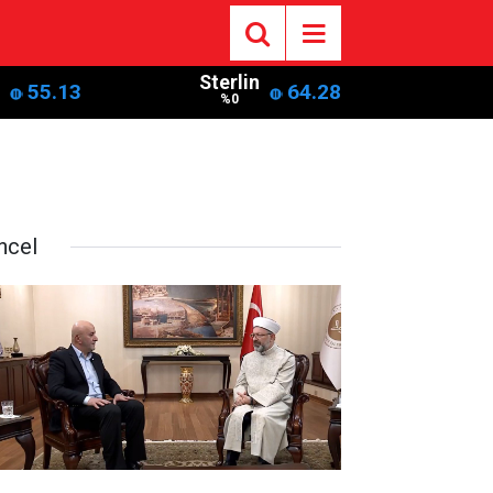
Sterlin
55.13
64.28
%0
ncel