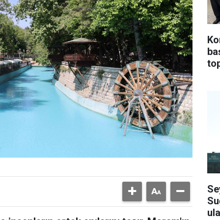
Ko
ba
top
Se
Su
ula