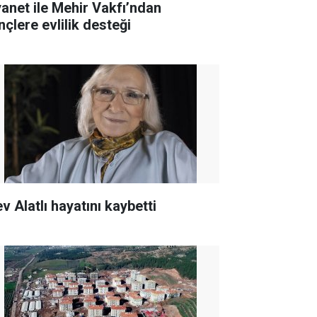
yanet ile Mehir Vakfı’ndan
nçlere evlilik desteği
v Alatlı hayatını kaybetti