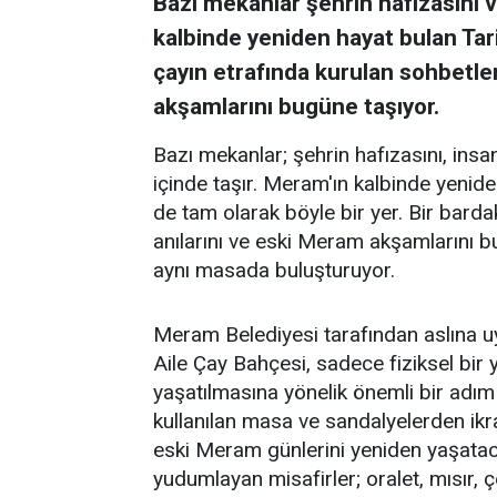
Bazı mekanlar şehrin hafızasını ve
kalbinde yeniden hayat bulan Tar
çayın etrafında kurulan sohbetler
akşamlarını bugüne taşıyor.
Bazı mekanlar; şehrin hafızasını, insanl
içinde taşır. Meram'ın kalbinde yenid
de tam olarak böyle bir yer. Bir barda
anılarını ve eski Meram akşamlarını 
aynı masada buluşturuyor.
Meram Belediyesi tarafından aslına 
Aile Çay Bahçesi, sadece fiziksel bi
yaşatılmasına yönelik önemli bir adım
kullanılan masa ve sandalyelerden ikra
eski Meram günlerini yeniden yaşataca
yudumlayan misafirler; oralet, mısır,