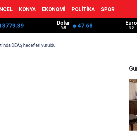
NCEL
KONYA
EKONOMI
POLITIKA
SPOR
Dolar
Euro
13779.39
47.68
%0
%0
atı'nda DEAŞ hedefleri vuruldu
Gü