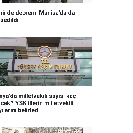
mir'de deprem! Manisa'da da
ssedildi
nya’da milletvekili sayısı kaç
K illerin milletvekili
ılarını belirledi