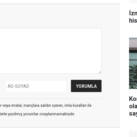
İz
hi
Ko
olacak? YS
veya imalar, inançlara saldırı içeren, imla kuralları ile
say
flerle yazılmış yorumlar onaylanmamaktadır.