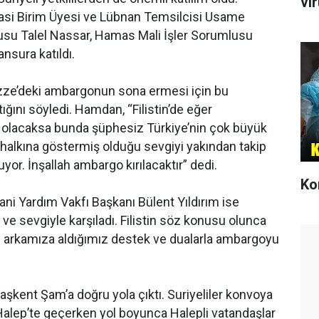
vi
asi Birim Üyesi ve Lübnan Temsilcisi Usame
mlusu Talel Nassar, Hamas Mali İşler Sorumlusu
nsura katıldı.
e’deki ambargonun sona ermesi için bu
ğını söyledi. Hamdan, “Filistin’de eğer
olacaksa bunda şüphesiz Türkiye’nin çok büyük
tin halkına göstermiş olduğu sevgiyi yakından takip
yor. İnşallah ambargo kırılacaktır” dedi.
Ko
ni Yardım Vakfı Başkanı Bülent Yıldırım ise
i ve sevgiyle karşıladı. Filistin söz konusu olunca
ah arkamıza aldığımız destek ve dualarla ambargoyu
aşkent Şam’a doğru yola çıktı. Suriyeliler konvoya
 Halep’te geçerken yol boyunca Halepli vatandaşlar