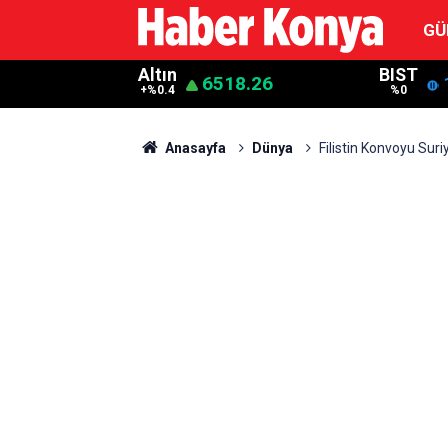
GÜ
Altın
BIST
6518.26
+%0.4
%0
Anasayfa
Dünya
Filistin Konvoyu Suri