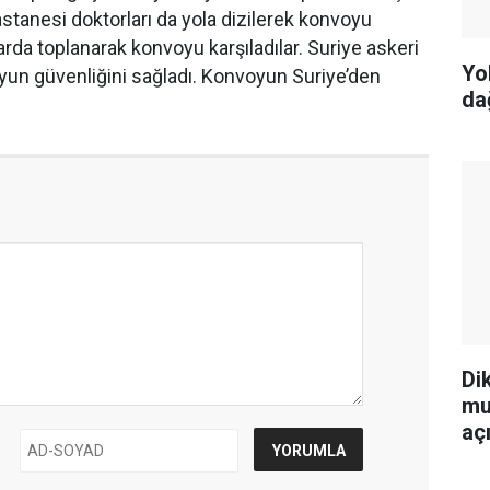
stanesi doktorları da yola dizilerek konvoyu
larda toplanarak konvoyu karşıladılar. Suriye askeri
Yo
oyun güvenliğini sağladı. Konvoyun Suriye’den
da
Di
mu
aç