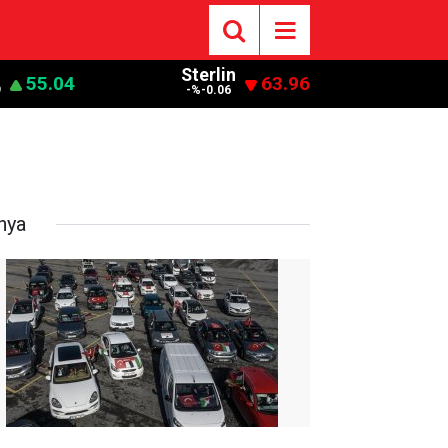
Sterlin
55.04
63.96
9
-%-0.06
nya