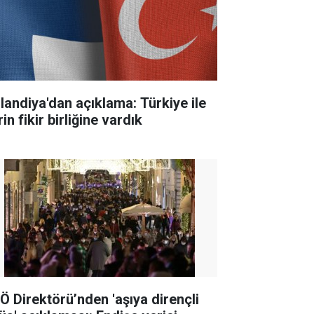
nlandiya'dan açıklama: Türkiye ile
in fikir birliğine vardık
Ö Direktörü’nden 'aşıya dirençli