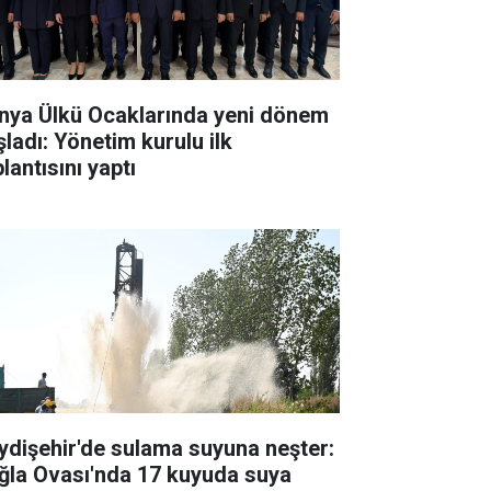
nya Ülkü Ocaklarında yeni dönem
şladı: Yönetim kurulu ilk
lantısını yaptı
ydişehir'de sulama suyuna neşter:
ğla Ovası'nda 17 kuyuda suya