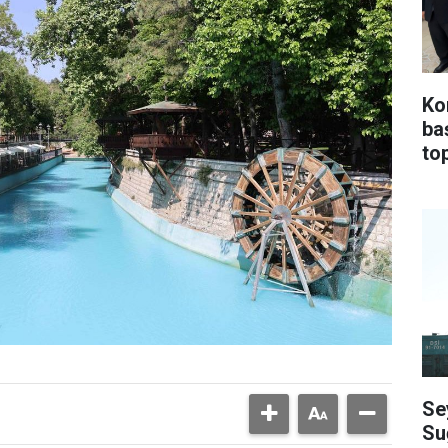
Ko
ba
top
Se
Su