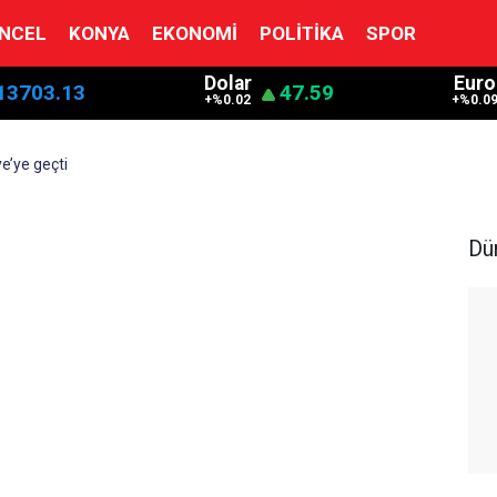
NCEL
KONYA
EKONOMI
POLITIKA
SPOR
Dolar
Euro
13703.13
47.59
+%0.02
+%0.0
ye’ye geçti
Dü