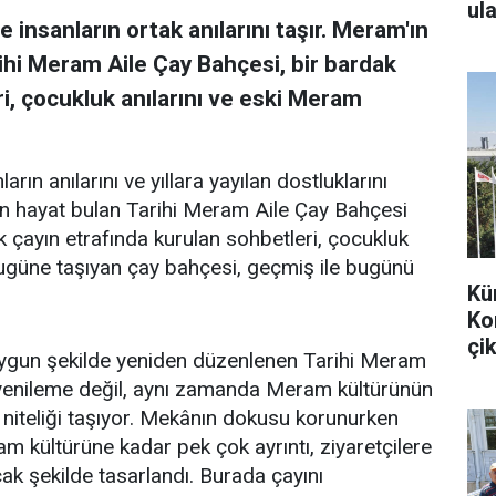
ula
 insanların ortak anılarını taşır. Meram'ın
ihi Meram Aile Çay Bahçesi, bir bardak
i, çocukluk anılarını ve eski Meram
arın anılarını ve yıllara yayılan dostluklarını
en hayat bulan Tarihi Meram Aile Çay Bahçesi
k çayın etrafında kurulan sohbetleri, çocukluk
bugüne taşıyan çay bahçesi, geçmiş ile bugünü
Kü
Ko
çik
uygun şekilde yeniden düzenlenen Tarihi Meram
r yenileme değil, aynı zamanda Meram kültürünün
 niteliği taşıyor. Mekânın dokusu korunurken
m kültürüne kadar pek çok ayrıntı, ziyaretçilere
k şekilde tasarlandı. Burada çayını