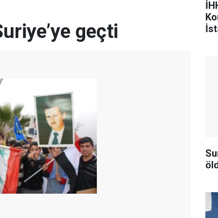
İHH
Ko
Suriye’ye geçti
İst
Su
öld