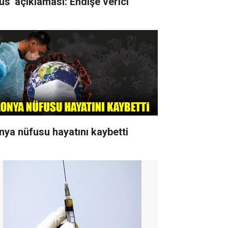
rüs' açıklaması: Endişe verici
nya nüfusu hayatını kaybetti