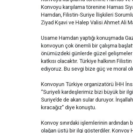
Konvoyu karşılama törenine Hamas Siy
Hamdan, Filistin-Suriye İlişkileri Soru
Ziyad Kşavi ve Halep Valisi Ahmet Ali Ma
Usame Hamdan yaptığı konuşmada Gazz
konvoyun çok önemli bir çalışma başlattı
önümüzdeki günlerde güzel gelişmeler 
katkısı olacaktır. Türkiye halkının Filis
ediyoruz. Bu sevgi bize güç ve moral olu
Konvoyun Türkiye organizatörü İHH İnsa
“Suriyeli kardeşlerimiz bizi büyük bir ilg
Suriye’de de akan sular duruyor. İnşall
kıracağız” diye konuştu.
Konvoy sınırdaki işlemlerinin ardından b
olağan üstü bir ilgi gösterdiler. Konvoy