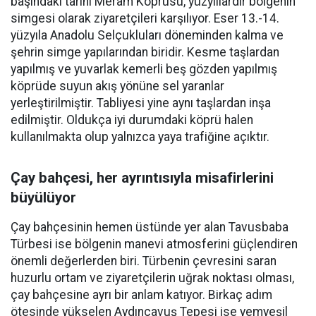
başındaki tarihi Meram Köprüsü, yüzyıllardır bölgenin
simgesi olarak ziyaretçileri karşılıyor. Eser 13.-14.
yüzyıla Anadolu Selçukluları döneminden kalma ve
şehrin simge yapılarından biridir. Kesme taşlardan
yapılmış ve yuvarlak kemerli beş gözden yapılmış
köprüde suyun akış yönüne sel yaranlar
yerleştirilmiştir. Tabliyesi yine aynı taşlardan inşa
edilmiştir. Oldukça iyi durumdaki köprü halen
kullanılmakta olup yalnızca yaya trafiğine açıktır.
Çay bahçesi, her ayrıntısıyla misafirlerini
büyülüyor
Çay bahçesinin hemen üstünde yer alan Tavusbaba
Türbesi ise bölgenin manevi atmosferini güçlendiren
önemli değerlerden biri. Türbenin çevresini saran
huzurlu ortam ve ziyaretçilerin uğrak noktası olması,
çay bahçesine ayrı bir anlam katıyor. Birkaç adım
ötesinde yükselen Aydınçavuş Tepesi ise yemyeşil