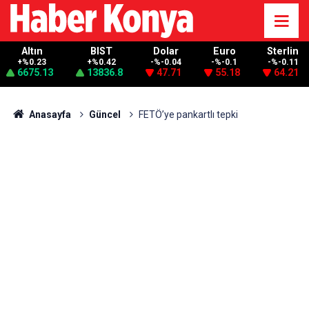
Altın
BIST
Dolar
Euro
Sterlin
+%0.23
+%0.42
-%-0.04
-%-0.1
-%-0.11
6675.13
13836.8
47.71
55.18
64.21
Anasayfa
Güncel
FETÖ’ye pankartlı tepki