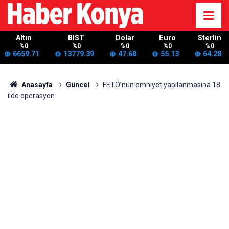
Altın
BIST
Dolar
Euro
Sterlin
%0
%0
%0
%0
%0
6659.71
13779.39
47.68
55.13
64.28
Anasayfa
Güncel
FETÖ’nün emniyet yapılanmasına 18
ilde operasyon