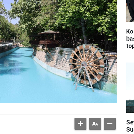
Ko
ba
top
Se
Su