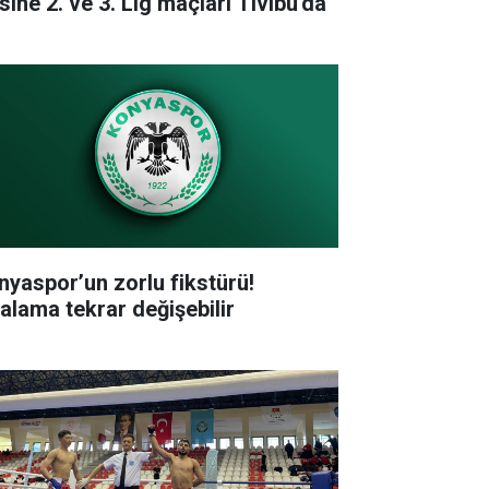
sine 2. ve 3. Lig maçları Tivibu'da
nyaspor’un zorlu fikstürü!
ralama tekrar değişebilir