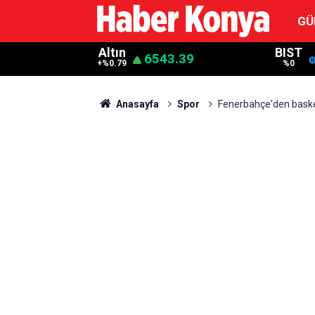
GÜ
Altın
BIST
6543.39
+%0.79
%0
Anasayfa
Spor
Fenerbahçe'den baske