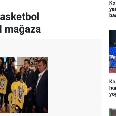
Kon
ya
asketbol
ba
el mağaza
Ko
ha
yo