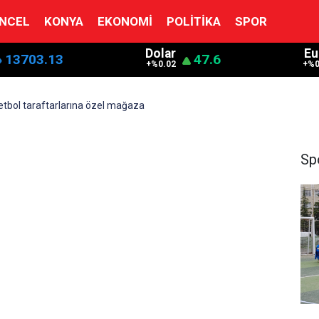
NCEL
KONYA
EKONOMI
POLITIKA
SPOR
Dolar
Eu
13703.13
47.6
+%0.02
+%0
tbol taraftarlarına özel mağaza
Sp