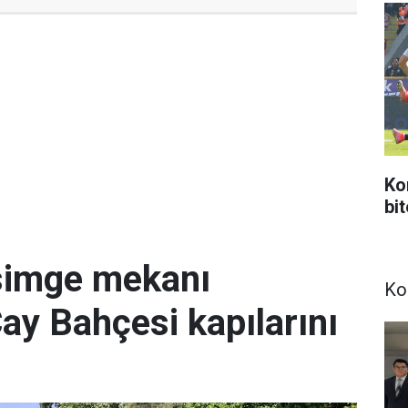
Ko
bi
simge mekanı
Ko
Çay Bahçesi kapılarını