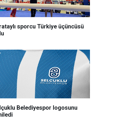
rataylı sporcu Türkiye üçüncüsü
du
lçuklu Belediyespor logosunu
niledi