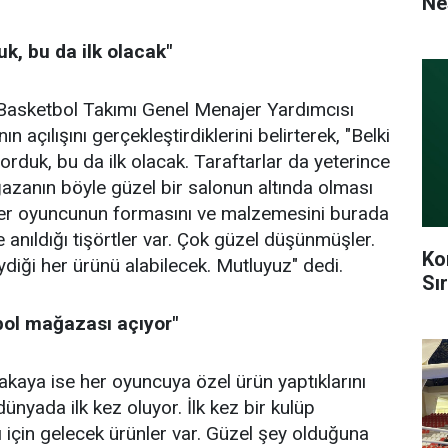
Ne
k, bu da ilk olacak"
asketbol Takımı Genel Menajer Yardımcısı
açılışını gerçekleştirdiklerini belirterek, "Belki
yorduk, bu da ilk olacak. Taraftarlar da yeterince
zanın böyle güzel bir salonun altında olması
 her oyuncunun formasını ve malzemesini burada
 anıldığı tişörtler var. Çok güzel düşünmüşler.
Ko
iydiği her ürünü alabilecek. Mutluyuz" dedi.
Sı
tbol mağazası açıyor"
ya ise her oyuncuya özel ürün yaptıklarını
dünyada ilk kez oluyor. İlk kez bir kulüp
 için gelecek ürünler var. Güzel şey olduğuna