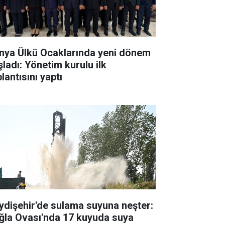
nya Ülkü Ocaklarında yeni dönem
şladı: Yönetim kurulu ilk
lantısını yaptı
ydişehir'de sulama suyuna neşter:
ğla Ovası'nda 17 kuyuda suya