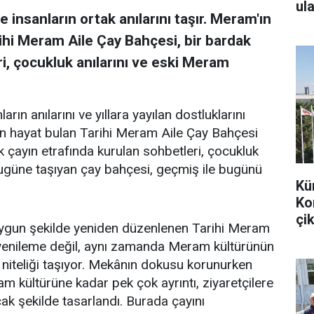
ula
 insanların ortak anılarını taşır. Meram'ın
ihi Meram Aile Çay Bahçesi, bir bardak
i, çocukluk anılarını ve eski Meram
arın anılarını ve yıllara yayılan dostluklarını
en hayat bulan Tarihi Meram Aile Çay Bahçesi
k çayın etrafında kurulan sohbetleri, çocukluk
bugüne taşıyan çay bahçesi, geçmiş ile bugünü
Kü
Ko
çik
uygun şekilde yeniden düzenlenen Tarihi Meram
r yenileme değil, aynı zamanda Meram kültürünün
 niteliği taşıyor. Mekânın dokusu korunurken
m kültürüne kadar pek çok ayrıntı, ziyaretçilere
k şekilde tasarlandı. Burada çayını