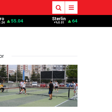
ro
Sterlin
55.04
64
.24
+%0.01
or