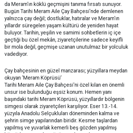
da Meram'ın köklü geçmişini tanıma fırsatı sunuyor.
Bugün Tarihi Meram Aile Çay Bahçesi'nde demlenen
yalnızca çay değil; dostluklar, hatıralar ve Meram'ın
yıllardır süregelen yaşam kültürü de yeniden hayat
buluyor. Tarihin, yeşilin ve samimi sohbetlerin iç içe
geçtiği bu özel mekân, ziyaretçilerine sadece keyifli
bir mola değil, geçmişe uzanan unutulmaz bir yolculuk
vadediyor.
Çay bahçesinin en güzel manzarası; yüzyıllara meydan
okuyan ‘Meram Köprüsü’
Tarihi Meram Aile Çay Bahçesi'ni özel kılan en önemli
unsur ise bulunduğu eşsiz konum. Hemen yanı
başındaki tarihi Meram Köprüsü, yüzyıllardır bölgenin
simgesi olarak ziyaretçileri karşılıyor. Eser 13.-14.
yüzyıla Anadolu Selçukluları döneminden kalma ve
şehrin simge yapılarından biridir. Kesme taşlardan
yapılmış ve yuvarlak kemerli beş gözden yapılmış