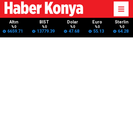
Altın
BIST
Dolar
Euro
Sterlin
%0
%0
%0
%0
%0
6659.71
13779.39
47.68
55.13
64.28