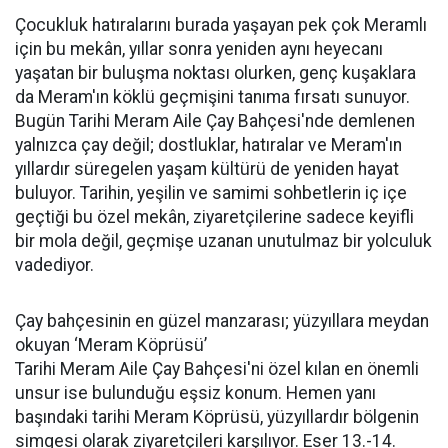
Çocukluk hatıralarını burada yaşayan pek çok Meramlı
için bu mekân, yıllar sonra yeniden aynı heyecanı
yaşatan bir buluşma noktası olurken, genç kuşaklara
da Meram'ın köklü geçmişini tanıma fırsatı sunuyor.
Bugün Tarihi Meram Aile Çay Bahçesi'nde demlenen
yalnızca çay değil; dostluklar, hatıralar ve Meram'ın
yıllardır süregelen yaşam kültürü de yeniden hayat
buluyor. Tarihin, yeşilin ve samimi sohbetlerin iç içe
geçtiği bu özel mekân, ziyaretçilerine sadece keyifli
bir mola değil, geçmişe uzanan unutulmaz bir yolculuk
vadediyor.
Çay bahçesinin en güzel manzarası; yüzyıllara meydan
okuyan ‘Meram Köprüsü’
Tarihi Meram Aile Çay Bahçesi'ni özel kılan en önemli
unsur ise bulunduğu eşsiz konum. Hemen yanı
başındaki tarihi Meram Köprüsü, yüzyıllardır bölgenin
simgesi olarak ziyaretçileri karşılıyor. Eser 13.-14.