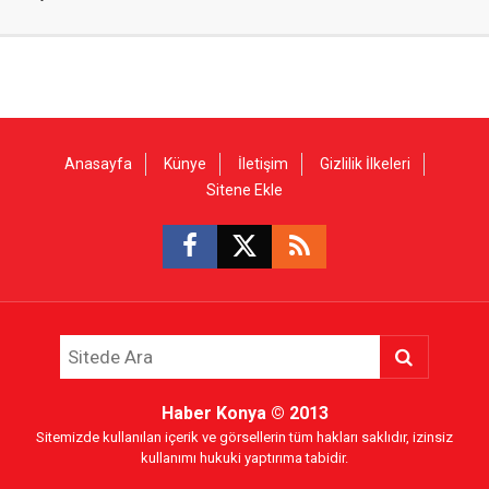
Anasayfa
Künye
İletişim
Gizlilik İlkeleri
Sitene Ekle
Haber Konya
© 2013
Sitemizde kullanılan içerik ve görsellerin tüm hakları saklıdır, izinsiz
kullanımı hukuki yaptırıma tabidir.