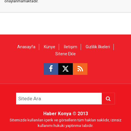
onaylanmamaktadır.
Anasayfa
Künye
İletişim
Gizlilik İlkeleri
Sitene Ekle
Haber Konya
© 2013
Sitemizde kullanılan içerik ve görsellerin tüm hakları saklıdır, izinsiz
kullanımı hukuki yaptırıma tabidir.