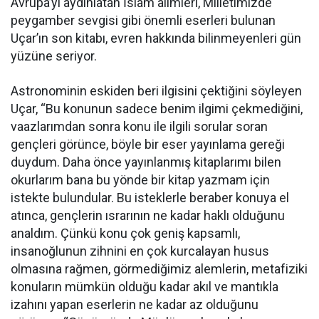
Avrupa’yı aydınlatan İslam alimleri, Milletimizde
peygamber sevgisi gibi önemli eserleri bulunan
Uçar’ın son kitabı, evren hakkında bilinmeyenleri gün
yüzüne seriyor.
Astronominin eskiden beri ilgisini çektiğini söyleyen
Uçar, “Bu konunun sadece benim ilgimi çekmediğini,
vaazlarımdan sonra konu ile ilgili sorular soran
gençleri görünce, böyle bir eser yayınlama gereği
duydum. Daha önce yayınlanmış kitaplarımı bilen
okurlarım bana bu yönde bir kitap yazmam için
istekte bulundular. Bu isteklerle beraber konuya el
atınca, gençlerin ısrarının ne kadar haklı olduğunu
analdım. Çünkü konu çok geniş kapsamlı,
insanoğlunun zihnini en çok kurcalayan husus
olmasına rağmen, görmediğimiz alemlerin, metafiziki
konuların mümkün olduğu kadar akıl ve mantıkla
izahını yapan eserlerin ne kadar az olduğunu