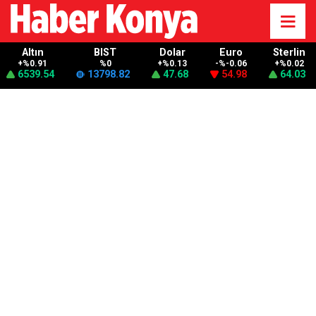
Altın
BIST
Dolar
Euro
Sterlin
+%0.91
%0
+%0.13
-%-0.06
+%0.02
6539.54
13798.82
47.68
54.98
64.03