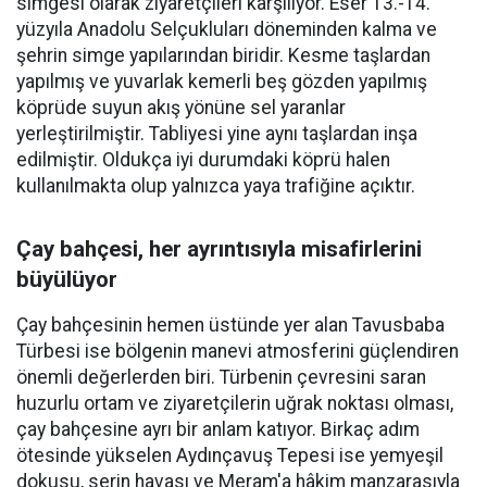
simgesi olarak ziyaretçileri karşılıyor. Eser 13.-14.
yüzyıla Anadolu Selçukluları döneminden kalma ve
şehrin simge yapılarından biridir. Kesme taşlardan
yapılmış ve yuvarlak kemerli beş gözden yapılmış
köprüde suyun akış yönüne sel yaranlar
yerleştirilmiştir. Tabliyesi yine aynı taşlardan inşa
edilmiştir. Oldukça iyi durumdaki köprü halen
kullanılmakta olup yalnızca yaya trafiğine açıktır.
Çay bahçesi, her ayrıntısıyla misafirlerini
büyülüyor
Çay bahçesinin hemen üstünde yer alan Tavusbaba
Türbesi ise bölgenin manevi atmosferini güçlendiren
önemli değerlerden biri. Türbenin çevresini saran
huzurlu ortam ve ziyaretçilerin uğrak noktası olması,
çay bahçesine ayrı bir anlam katıyor. Birkaç adım
ötesinde yükselen Aydınçavuş Tepesi ise yemyeşil
dokusu, serin havası ve Meram'a hâkim manzarasıyla