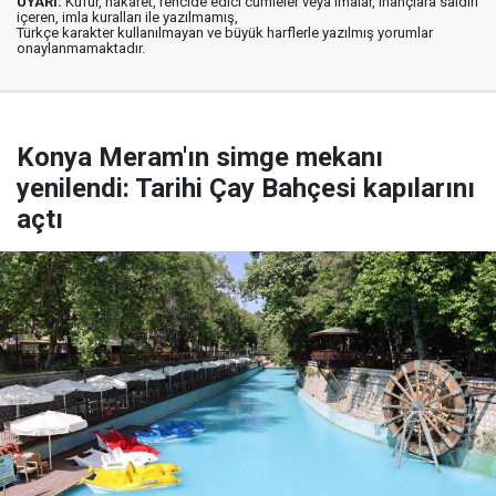
UYARI:
Küfür, hakaret, rencide edici cümleler veya imalar, inançlara saldırı
içeren, imla kuralları ile yazılmamış,
Türkçe karakter kullanılmayan ve büyük harflerle yazılmış yorumlar
onaylanmamaktadır.
Konya Meram'ın simge mekanı
yenilendi: Tarihi Çay Bahçesi kapılarını
açtı