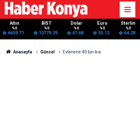
Altın
BIST
Dolar
Euro
Sterlin
%0
%0
%0
%0
%0
6659.71
13779.39
47.68
55.13
64.28
Anasayfa
Güncel
Evlenene 40 bin lira