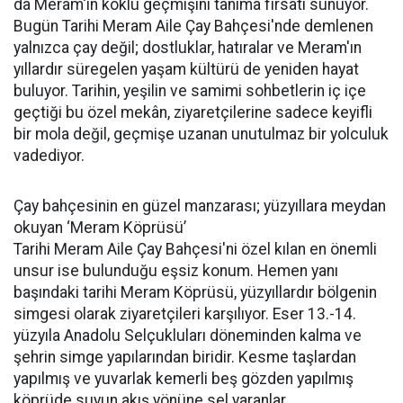
da Meram'ın köklü geçmişini tanıma fırsatı sunuyor.
Bugün Tarihi Meram Aile Çay Bahçesi'nde demlenen
yalnızca çay değil; dostluklar, hatıralar ve Meram'ın
yıllardır süregelen yaşam kültürü de yeniden hayat
buluyor. Tarihin, yeşilin ve samimi sohbetlerin iç içe
geçtiği bu özel mekân, ziyaretçilerine sadece keyifli
bir mola değil, geçmişe uzanan unutulmaz bir yolculuk
vadediyor.
Çay bahçesinin en güzel manzarası; yüzyıllara meydan
okuyan ‘Meram Köprüsü’
Tarihi Meram Aile Çay Bahçesi'ni özel kılan en önemli
unsur ise bulunduğu eşsiz konum. Hemen yanı
başındaki tarihi Meram Köprüsü, yüzyıllardır bölgenin
simgesi olarak ziyaretçileri karşılıyor. Eser 13.-14.
yüzyıla Anadolu Selçukluları döneminden kalma ve
şehrin simge yapılarından biridir. Kesme taşlardan
yapılmış ve yuvarlak kemerli beş gözden yapılmış
köprüde suyun akış yönüne sel yaranlar