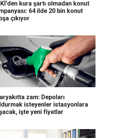
Kİ’den kura şartı olmadan konut
mpanyası: 64 ilde 20 bin konut
tışa çıkıyor
aryakıtta zam: Depoları
ldurmak isteyenler istasyonlara
acak, işte yeni fiyatlar