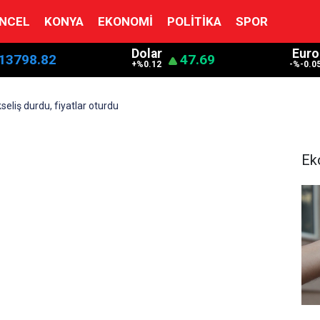
NCEL
KONYA
EKONOMI
POLITIKA
SPOR
Dolar
Euro
13798.82
47.69
+%0.12
-%-0.0
kseliş durdu, fiyatlar oturdu
Ek