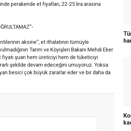
inde perakende et fiyatları, 22-25 lira arasına
OĞRULTAMAZ''-
Tü
ham
ilerinin aksine'', et ithalatının tümüyle
yulmadığının Tarım ve Köyişleri Bakanı Mehdi Eker
Et fiyatı şuan hem üreticiyi hem de tüketiciyi
tikrarlı şekilde devam edeceğini umuyoruz. Yoksa
yan besici çok büyük zararlar eder ve bir daha da
Kon
ka