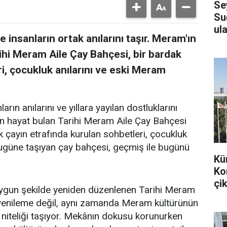
Se
Su
ula
 insanların ortak anılarını taşır. Meram'ın
ihi Meram Aile Çay Bahçesi, bir bardak
i, çocukluk anılarını ve eski Meram
arın anılarını ve yıllara yayılan dostluklarını
en hayat bulan Tarihi Meram Aile Çay Bahçesi
k çayın etrafında kurulan sohbetleri, çocukluk
bugüne taşıyan çay bahçesi, geçmiş ile bugünü
Kü
Ko
çik
uygun şekilde yeniden düzenlenen Tarihi Meram
r yenileme değil, aynı zamanda Meram kültürünün
 niteliği taşıyor. Mekânın dokusu korunurken