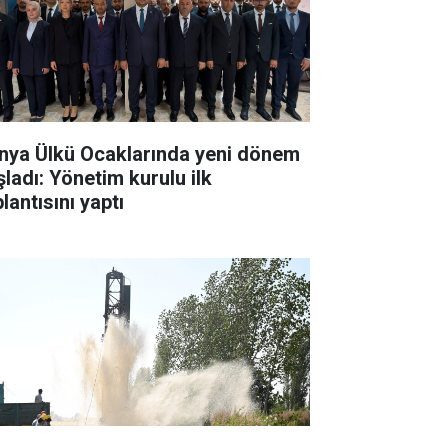
nya Ülkü Ocaklarında yeni dönem
şladı: Yönetim kurulu ilk
lantısını yaptı