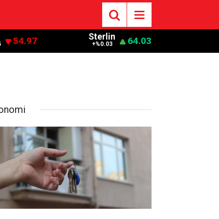
Sterlin
54.97
64.03
5
+%0.03
onomi