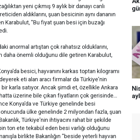
Ak
ğılıktan yeni çıkmış 9 aylık bir danayı canlı
gü
reticiden aldıklarını, şuan besicinin aynı dananın
en Karabulut, ''Bu fiyat şuan besi için buzağı
dedi.
aki anormal artıştan çok rahatsız olduklarını,
n daha önemli olduğunu dile getiren Karabulut,
onya'da besici, hayvanını karkas toptan kilogramı
deyerek eti alan aracı firmalar da Türkiye'nin
 bir karla satıyor. Ancak şimdi et, özellikle Ankara
Nis
ayl
hatta üzerine bile çıkan fiyatların çok gerisinde...
 önce Konya'da ve Türkiye genelinde besi
 sonucunda ülke genelinde 2 milyondan fazla, şuan
akanlık, Türkiye'nin ihtiyacını rahat bir şekilde
bin ton ete tekabül eden besi varlığı olduğunu
manışla birlikte Bakanlığın ''beside yeterli hayvan