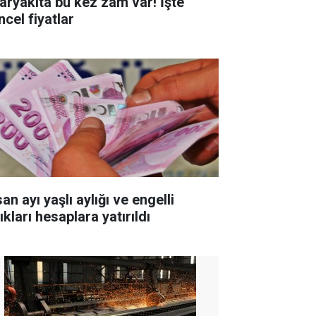
aryakıta bu kez zam var! İşte
ncel fiyatlar
an ayı yaşlı aylığı ve engelli
ıkları hesaplara yatırıldı