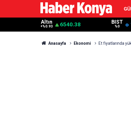
GÜ
Altın
BIST
6540.38
+%0.93
%0
Anasayfa
Ekonomi
Et fiyatlarında yü