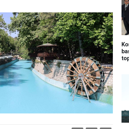
Ko
ba
top