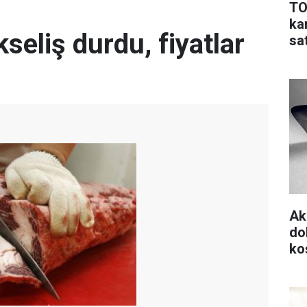
TO
ka
kseliş durdu, fiyatlar
sa
Ak
do
koş