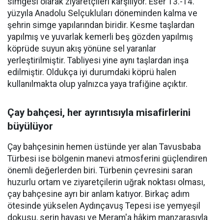
simgesi olarak ziyaretçileri karşılıyor. Eser 13.-14.
yüzyıla Anadolu Selçukluları döneminden kalma ve
şehrin simge yapılarından biridir. Kesme taşlardan
yapılmış ve yuvarlak kemerli beş gözden yapılmış
köprüde suyun akış yönüne sel yaranlar
yerleştirilmiştir. Tabliyesi yine aynı taşlardan inşa
edilmiştir. Oldukça iyi durumdaki köprü halen
kullanılmakta olup yalnızca yaya trafiğine açıktır.
Çay bahçesi, her ayrıntısıyla misafirlerini
büyülüyor
Çay bahçesinin hemen üstünde yer alan Tavusbaba
Türbesi ise bölgenin manevi atmosferini güçlendiren
önemli değerlerden biri. Türbenin çevresini saran
huzurlu ortam ve ziyaretçilerin uğrak noktası olması,
çay bahçesine ayrı bir anlam katıyor. Birkaç adım
ötesinde yükselen Aydınçavuş Tepesi ise yemyeşil
dokusu, serin havası ve Meram'a hâkim manzarasıyla