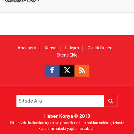
onaylanmamaktadır.
Anasayfa
Künye
İletişim
Gizlilik İlkeleri
Sitene Ekle
Haber Konya
© 2013
Sitemizde kullanılan içerik ve görsellerin tüm hakları saklıdır, izinsiz
kullanımı hukuki yaptırıma tabidir.