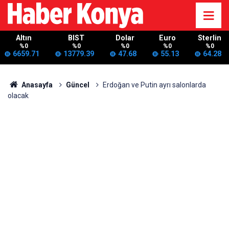
Altın
BIST
Dolar
Euro
Sterlin
%0
%0
%0
%0
%0
6659.71
13779.39
47.68
55.13
64.28
Anasayfa
Güncel
Erdoğan ve Putin ayrı salonlarda
olacak