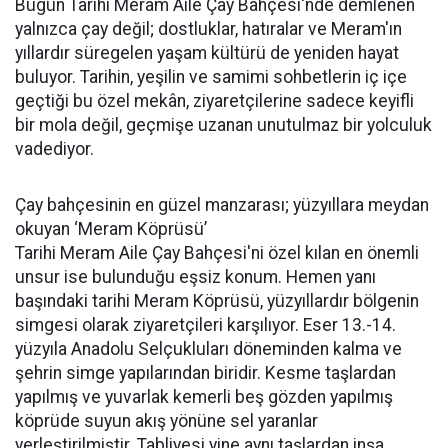
Bugün Tarihi Meram Aile Çay Bahçesi'nde demlenen
yalnızca çay değil; dostluklar, hatıralar ve Meram'ın
yıllardır süregelen yaşam kültürü de yeniden hayat
buluyor. Tarihin, yeşilin ve samimi sohbetlerin iç içe
geçtiği bu özel mekân, ziyaretçilerine sadece keyifli
bir mola değil, geçmişe uzanan unutulmaz bir yolculuk
vadediyor.
Çay bahçesinin en güzel manzarası; yüzyıllara meydan
okuyan ‘Meram Köprüsü’
Tarihi Meram Aile Çay Bahçesi'ni özel kılan en önemli
unsur ise bulunduğu eşsiz konum. Hemen yanı
başındaki tarihi Meram Köprüsü, yüzyıllardır bölgenin
simgesi olarak ziyaretçileri karşılıyor. Eser 13.-14.
yüzyıla Anadolu Selçukluları döneminden kalma ve
şehrin simge yapılarından biridir. Kesme taşlardan
yapılmış ve yuvarlak kemerli beş gözden yapılmış
köprüde suyun akış yönüne sel yaranlar
yerleştirilmiştir. Tabliyesi yine aynı taşlardan inşa