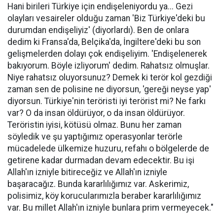
Hani birileri Türkiye için endişeleniyordu ya... Gezi
olayları vesaireler olduğu zaman 'Biz Türkiye'deki bu
durumdan endişeliyiz' (diyorlardı). Ben de onlara
dedim ki Fransa'da, Belçika'da, İngiltere'deki bu son
gelişmelerden dolayı çok endişeliyim. 'Endişelenerek
bakıyorum. Böyle izliyorum' dedim. Rahatsız olmuşlar.
Niye rahatsız oluyorsunuz? Demek ki terör kol gezdiği
zaman sen de polisine ne diyorsun, 'gereği neyse yap'
diyorsun. Türkiye'nin teröristi iyi terörist mi? Ne farkı
var? O da insan öldürüyor, o da insan öldürüyor.
Teröristin iyisi, kötüsü olmaz. Bunu her zaman
söyledik ve şu yaptığımız operasyonlar terörle
mücadelede ülkemize huzuru, refahı o bölgelerde de
getirene kadar durmadan devam edecektir. Bu işi
Allah'ın izniyle bitireceğiz ve Allah'ın izniyle
başaracağız. Bunda kararlılığımız var. Askerimiz,
polisimiz, köy korucularımızla beraber kararlılığımız
var. Bu millet Allah'ın izniyle bunlara prim vermeyecek."