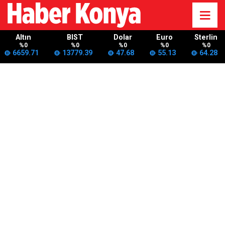
Altın
BIST
Dolar
Euro
Sterlin
%0
%0
%0
%0
%0
6659.71
13779.39
47.68
55.13
64.28