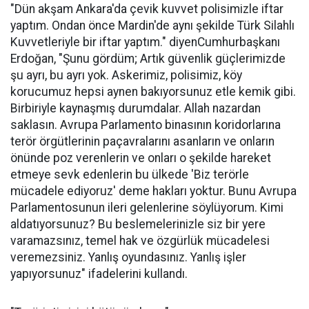
"Dün akşam Ankara'da çevik kuvvet polisimizle iftar
yaptım. Ondan önce Mardin'de aynı şekilde Türk Silahlı
Kuvvetleriyle bir iftar yaptım." diyenCumhurbaşkanı
Erdoğan, "Şunu gördüm; Artık güvenlik güçlerimizde
şu ayrı, bu ayrı yok. Askerimiz, polisimiz, köy
korucumuz hepsi aynen bakıyorsunuz etle kemik gibi.
Birbiriyle kaynaşmış durumdalar. Allah nazardan
saklasın. Avrupa Parlamento binasının koridorlarına
terör örgütlerinin paçavralarını asanların ve onların
önünde poz verenlerin ve onları o şekilde hareket
etmeye sevk edenlerin bu ülkede 'Biz terörle
mücadele ediyoruz' deme hakları yoktur. Bunu Avrupa
Parlamentosunun ileri gelenlerine söylüyorum. Kimi
aldatıyorsunuz? Bu beslemelerinizle siz bir yere
varamazsınız, temel hak ve özgürlük mücadelesi
veremezsiniz. Yanlış oyundasınız. Yanlış işler
yapıyorsunuz" ifadelerini kullandı.