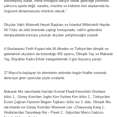
bütünleşmiş olarak, kendi kimliğiyle barışık olarak geleceğe yürümesi
yalnızca sporla değil, sanatta, müzikte ve kültürün tüm alanlarında bu
özgüveni donanmasıyla mümkün olacak."
Okçular Vakfı Mütevelli Heyeti Başkanı ve İstanbul Milletvekili Haydar
Ali Yıldız da ödül töreninde yaptığı konuşmada, vakfın gelecekte
olimpiyatlarda kürsüye çıkacak okçuları yetiştireceğini söyledi.
4.Uluslararası Fetih Kupası'nda 44 ülkeden ve Türkiye’den olimpik ve
geleneksel okçuların da bulunduğu 455 sporcu, Olimpik Yay ve Makaralı
Yay, Büyükler Kadın-Erkek kategorilerinde 3 gün boyunca yarıştı.
27 Mayıs'ta başlayan ön elemelerin ardından bugün finaller sonunda
dereceye giren sporcular şöyle sıralandı.
Makaralı Mix takımlarda İran'dan Esmail Ebadi-Fereshteh Ghorbani
ikilisi 1., Güney Kore'den Jogho Kim-Yunhee Kim ikilisi 2., Türkiye'den
Evren Çağıran-Yasemin Begüm Topkarcı ikilisi ise 3. oldu. Olimpik Mix
takımlarda ise Güney Kore'den Wooseok Lee –Chaeyoung Kang 1.,
Hindistan'dan Tarundeep Rai – Preeti 2., İtalya'dan Marco Galizzo-