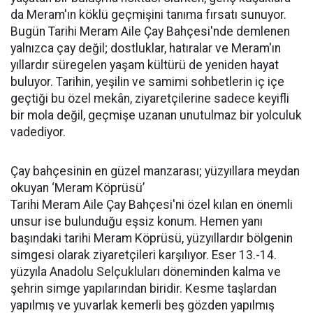
da Meram'ın köklü geçmişini tanıma fırsatı sunuyor.
Bugün Tarihi Meram Aile Çay Bahçesi'nde demlenen
yalnızca çay değil; dostluklar, hatıralar ve Meram'ın
yıllardır süregelen yaşam kültürü de yeniden hayat
buluyor. Tarihin, yeşilin ve samimi sohbetlerin iç içe
geçtiği bu özel mekân, ziyaretçilerine sadece keyifli
bir mola değil, geçmişe uzanan unutulmaz bir yolculuk
vadediyor.
Çay bahçesinin en güzel manzarası; yüzyıllara meydan
okuyan ‘Meram Köprüsü’
Tarihi Meram Aile Çay Bahçesi'ni özel kılan en önemli
unsur ise bulunduğu eşsiz konum. Hemen yanı
başındaki tarihi Meram Köprüsü, yüzyıllardır bölgenin
simgesi olarak ziyaretçileri karşılıyor. Eser 13.-14.
yüzyıla Anadolu Selçukluları döneminden kalma ve
şehrin simge yapılarından biridir. Kesme taşlardan
yapılmış ve yuvarlak kemerli beş gözden yapılmış