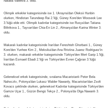
Natalia Valeeva 3. oldu.
Olimpik erkekler kategonisinde ise 1. Ukrayna'dan Oleksii Hunbin
olurken, Hindistan Tarundeep Rai 2.'liği, Güney Kore'den Wooseok Lee
3.'lüğü elde etti. Olimpik kadınlar kategorisinde ise Rusya'dan Tatiana
Biltrikova 1., Tayvan'dan Chia-En Lin 2., Almanya'dan Karina Winter 3.
oldu.
Makaralı kadınlar kategorisinde İran'dan Fereshteh Ghorbani 1., Güney
Kore'den Yunhee Kim 2., Meksika'dan Ana Rristina Juarez Rodriguez'in
3. olurken, makaralı erkekler kategorisinde Türkiye'den Mert Garip 1.'liği,
İran'dan Esmaeil Ebadi 2.'liği ve Türkiye'den Evren Çağıran 3.'lüğü
kazandı.
Geleneksel erkek kategorisinde, sıralama Macaristanlı Peter Bela
Nahoczkı, Polonya'dan Lukasz Walder Nawanly, Macaristan'dan Zsolt
Kovacs şeklinde olurken, geleneksel Kadınlar kategorisinde Türkiye'den
Gamze Uçar 1., Güzün Bengü Tekçe 2., Polonya'da Olga Nawanlı 3.
oldu.