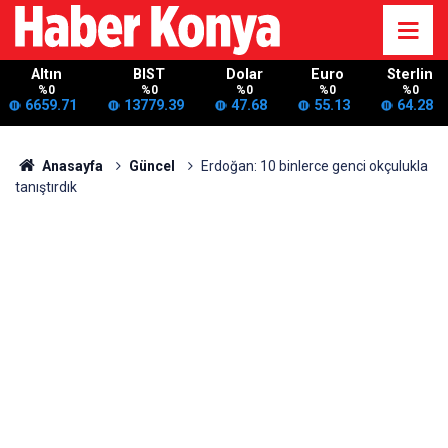
Altın
BIST
Dolar
Euro
Sterlin
%0
%0
%0
%0
%0
6659.71
13779.39
47.68
55.13
64.28
Anasayfa
Güncel
Erdoğan: 10 binlerce genci okçulukla
tanıştırdık