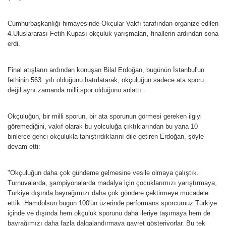
Cumhurbaşkanlığı himayesinde Okçular Vakfı tarafından organize edilen
4.Uluslararası Fetih Kupası okçuluk yarışmaları, finallerin ardından sona
erdi.
Final atışların ardından konuşan Bilal Erdoğan, bugünün İstanbul'un
fethinin 563. yılı olduğunu hatırlatarak, okçuluğun sadece ata sporu
değil aynı zamanda milli spor olduğunu anlattı.
Okçuluğun, bir milli sporun, bir ata sporunun görmesi gereken ilgiyi
göremediğini, vakıf olarak bu yolculuğa çıktıklarından bu yana 10
binlerce genci okçulukla tanıştırdıklarını dile getiren Erdoğan, şöyle
devam etti:
"Okçuluğun daha çok gündeme gelmesine vesile olmaya çalıştık.
Turnuvalarda, şampiyonalarda madalya için çocuklarımızı yarıştırmaya,
Türkiye dışında bayrağımızı daha çok göndere çektirmeye mücadele
ettik. Hamdolsun bugün 100'ün üzerinde performans sporcumuz Türkiye
içinde ve dışında hem okçuluk sporunu daha ileriye taşımaya hem de
bayrağımızı daha fazla dalgalandırmaya gayret gösteriyorlar. Bu tek