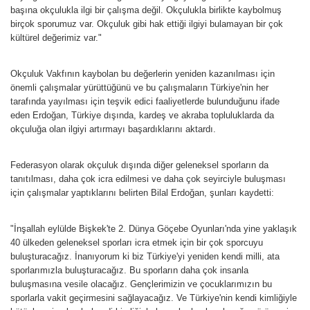
başına okçulukla ilgi bir çalışma değil. Okçulukla birlikte kaybolmuş
birçok sporumuz var. Okçuluk gibi hak ettiği ilgiyi bulamayan bir çok
kültürel değerimiz var."
Okçuluk Vakfının kaybolan bu değerlerin yeniden kazanılması için
önemli çalışmalar yürüttüğünü ve bu çalışmaların Türkiye'nin her
tarafında yayılması için teşvik edici faaliyetlerde bulunduğunu ifade
eden Erdoğan, Türkiye dışında, kardeş ve akraba topluluklarda da
okçuluğa olan ilgiyi artırmayı başardıklarını aktardı.
Federasyon olarak okçuluk dışında diğer geleneksel sporların da
tanıtılması, daha çok icra edilmesi ve daha çok seyirciyle buluşması
için çalışmalar yaptıklarını belirten Bilal Erdoğan, şunları kaydetti:
"İnşallah eylülde Bişkek'te 2. Dünya Göçebe Oyunları'nda yine yaklaşık
40 ülkeden geleneksel sporları icra etmek için bir çok sporcuyu
buluşturacağız. İnanıyorum ki biz Türkiye'yi yeniden kendi milli, ata
sporlarımızla buluşturacağız. Bu sporların daha çok insanla
buluşmasına vesile olacağız. Gençlerimizin ve çocuklarımızın bu
sporlarla vakit geçirmesini sağlayacağız. Ve Türkiye'nin kendi kimliğiyle