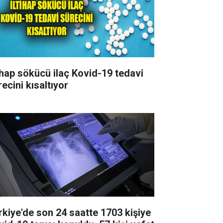
tihap sökücü ilaç Kovid-19 tedavi
ecini kısaltıyor
rkiye'de son 24 saatte 1703 kişiye