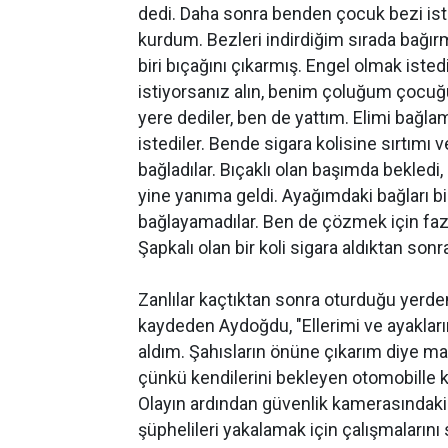
dedi. Daha sonra benden çocuk bezi iste
kurdum. Bezleri indirdiğim sırada bağ
biri bıçağını çıkarmış. Engel olmak ist
istiyorsanız alın, benim çoluğum çocuğu
yere dediler, ben de yattım. Elimi bağla
istediler. Bende sigara kolisine sırtımı
bağladılar. Bıçaklı olan başımda bekledi,
yine yanıma geldi. Ayağımdaki bağları bi
bağlayamadılar. Ben de çözmek için faz
Şapkalı olan bir koli sigara aldıktan sonra
Zanlılar kaçtıktan sonra oturduğu yerden
kaydeden Aydoğdu, "Ellerimi ve ayaklar
aldım. Şahısların önüne çıkarım diye m
çünkü kendilerini bekleyen otomobille 
Olayın ardından güvenlik kamerasındaki 
şüphelileri yakalamak için çalışmalarını 