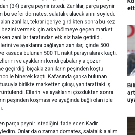
Ko
'dan (34) parça peynir istedi. Zanlılar, parça peynir
ett
bu sefer domates, salatalık alacaklarını söyledi.
alan zanlılar, tekrar içeriye girdikten sonra bu kez
k bezini vermek için arka bölmeye geçen market
en zanlılar tarafından etkisiz hale getirildi.
lerini ve ayaklarını bağlayan zanlılar, içinde 500
ve kasada bulunan 500 TL nakit parayı alarak kaçtı.
ellerini ve ayaklarını kendi çabalarıyla çözen
ne geçirdiği bıçakla zanlıların peşinden koştu.
omobile binerek kaçtı. Kafasında şapka bulunan
usuyla birlikte marketten çıkışı, yan taraftaki iş
Bi
art
üntülendi. Ellerini ve ayaklarını çözdükten sonra
uy
arın peşinden koşması ve ayağında bağlı olan iple
i.
n parça peynir istediğini ifade eden Kadir
ledim. Onlar da o zaman domates, salatalık alalım