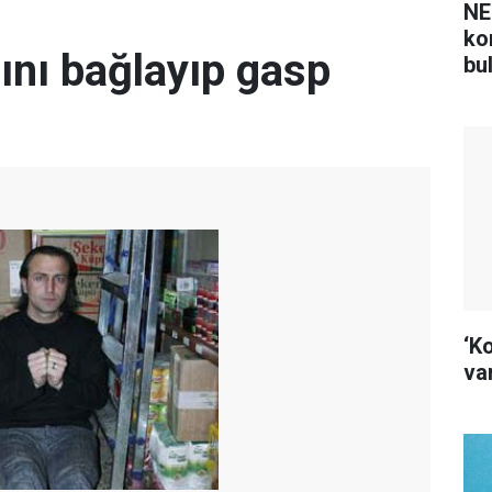
NE
ko
rını bağlayıp gasp
bu
‘K
var