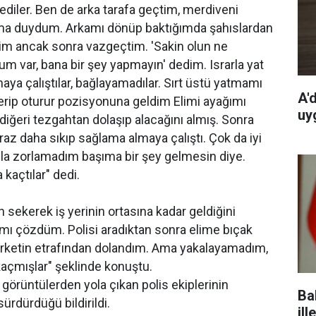
diler. Ben de arka tarafa geçtim, merdiveni
ırma duydum. Arkamı dönüp baktığımda şahıslardan
edim ancak sonra vazgeçtim. 'Sakin olun ne
m var, bana bir şey yapmayın' dedim. Israrla yat
maya çalıştılar, bağlayamadılar. Sırt üstü yatmamı
A'
 verip oturur pozisyonuna geldim Elimi ayağımı
uy
 diğeri tezgahtan dolaşıp alacağını almış. Sonra
raz daha sıkıp sağlama almaya çalıştı. Çok da iyi
la zorlamadım başıma bir şey gelmesin diye.
 kaçtılar" dedi.
 sekerek iş yerinin ortasına kadar geldiğini
ımı çözdüm. Polisi aradıktan sonra elime bıçak
arketin etrafından dolandım. Ama yakalayamadım,
kaçmışlar" şeklinde konuştu.
görüntülerden yola çıkan polis ekiplerinin
Ba
sürdürdüğü bildirildi.
ill