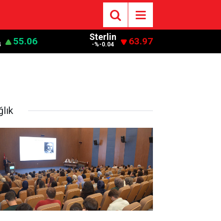
Sterlin
55.06
63.97
4
-%-0.04
ğlık