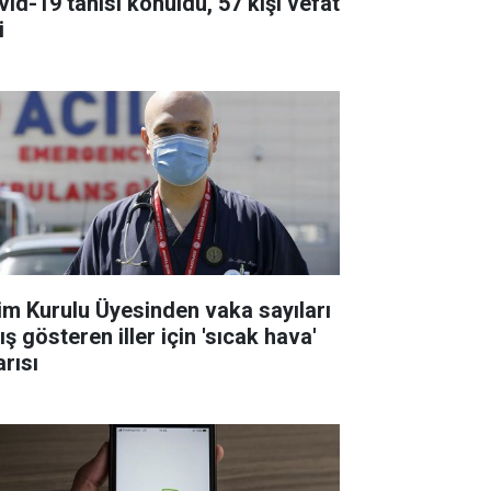
vid-19 tanısı konuldu, 57 kişi vefat
i
lim Kurulu Üyesinden vaka sayıları
ış gösteren iller için 'sıcak hava'
arısı