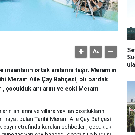
Se
Su
ula
 insanların ortak anılarını taşır. Meram'ın
ihi Meram Aile Çay Bahçesi, bir bardak
i, çocukluk anılarını ve eski Meram
arın anılarını ve yıllara yayılan dostluklarını
en hayat bulan Tarihi Meram Aile Çay Bahçesi
k çayın etrafında kurulan sohbetleri, çocukluk
bugüne taşıyan çay bahçesi, geçmiş ile bugünü