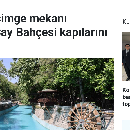
simge mekanı
Ko
Çay Bahçesi kapılarını
Ko
ba
top