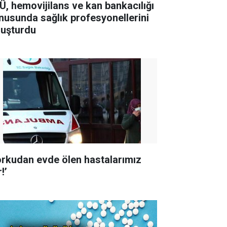
Ü, hemovijilans ve kan bankacılığı
nusunda sağlık profesyonellerini
luşturdu
orkudan evde ölen hastalarımız
!’