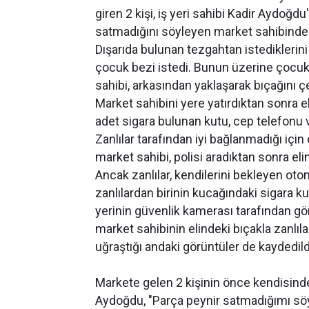
giren 2 kişi, iş yeri sahibi Kadir Aydoğdu
satmadığını söyleyen market sahibinden 
Dışarıda bulunan tezgahtan istediklerini 
çocuk bezi istedi. Bunun üzerine çocu
sahibi, arkasından yaklaşarak bıçağını çek
Market sahibini yere yatırdıktan sonra el
adet sigara bulunan kutu, cep telefonu 
Zanlılar tarafından iyi bağlanmadığı için 
market sahibi, polisi aradıktan sonra eli
Ancak zanlılar, kendilerini bekleyen ot
zanlılardan birinin kucağındaki sigara kut
yerinin güvenlik kamerası tarafından gör
market sahibinin elindeki bıçakla zanlıl
uğraştığı andaki görüntüler de kaydedild
Markete gelen 2 kişinin önce kendisinde
Aydoğdu, "Parça peynir satmadığımı söy