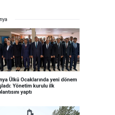
nya
nya Ülkü Ocaklarında yeni dönem
şladı: Yönetim kurulu ilk
lantısını yaptı