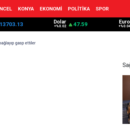
NCEL
KONYA
EKONOMI
POLITIKA
SPOR
Dolar
Euro
13703.13
47.59
+%0.02
+%0.0
 bağlayıp gasp ettiler
Sa