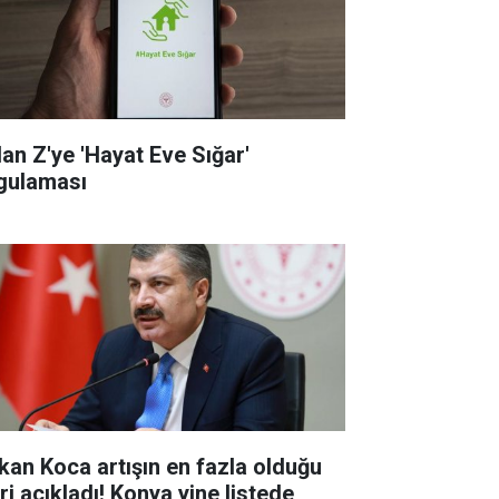
dan Z'ye 'Hayat Eve Sığar'
gulaması
kan Koca artışın en fazla olduğu
eri açıkladı! Konya yine listede