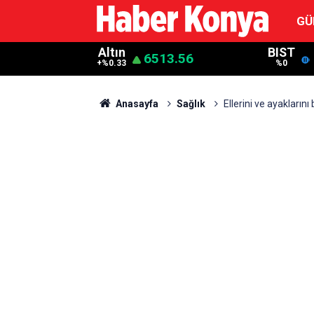
GÜ
Altın
BIST
6513.56
+%0.33
%0
Anasayfa
Sağlık
Ellerini ve ayaklarını