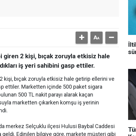
İl
sür
giren 2 kişi, bıçak zoruyla etkisiz hale
dıkları iş yeri sahibini gasp ettiler.
kişi, bıçak zoruyla etkisiz hale getirip ellerini ve
asp ettiler. Marketten içinde 500 paket sigara
bulunan 500 TL nakit parayı alarak kaçan
tusuyla marketten çıkarken komşu iş yerinin
ndi.
'da merkez Selçuklu ilçesi Hulusi Baybal Caddesi
Tü
eldi. Edinilen bilgiye göre, markete müşteri gibi