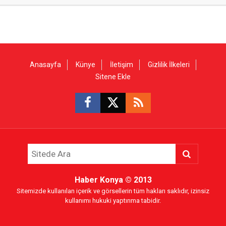
Anasayfa
Künye
İletişim
Gizlilik İlkeleri
Sitene Ekle
Haber Konya
© 2013
Sitemizde kullanılan içerik ve görsellerin tüm hakları saklıdır, izinsiz
kullanımı hukuki yaptırıma tabidir.