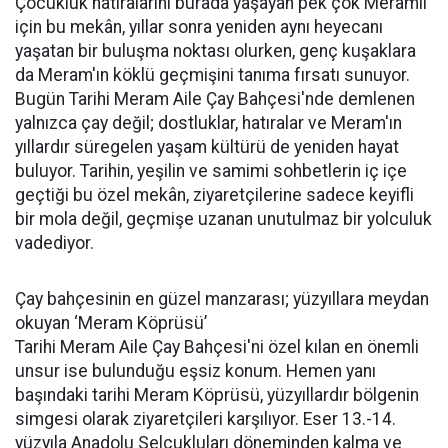
Çocukluk hatıralarını burada yaşayan pek çok Meramlı
için bu mekân, yıllar sonra yeniden aynı heyecanı
yaşatan bir buluşma noktası olurken, genç kuşaklara
da Meram'ın köklü geçmişini tanıma fırsatı sunuyor.
Bugün Tarihi Meram Aile Çay Bahçesi'nde demlenen
yalnızca çay değil; dostluklar, hatıralar ve Meram'ın
yıllardır süregelen yaşam kültürü de yeniden hayat
buluyor. Tarihin, yeşilin ve samimi sohbetlerin iç içe
geçtiği bu özel mekân, ziyaretçilerine sadece keyifli
bir mola değil, geçmişe uzanan unutulmaz bir yolculuk
vadediyor.
Çay bahçesinin en güzel manzarası; yüzyıllara meydan
okuyan ‘Meram Köprüsü’
Tarihi Meram Aile Çay Bahçesi'ni özel kılan en önemli
unsur ise bulunduğu eşsiz konum. Hemen yanı
başındaki tarihi Meram Köprüsü, yüzyıllardır bölgenin
simgesi olarak ziyaretçileri karşılıyor. Eser 13.-14.
yüzyıla Anadolu Selçukluları döneminden kalma ve