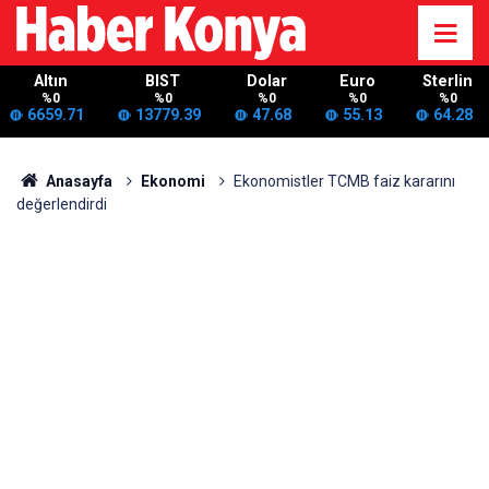
Altın
BIST
Dolar
Euro
Sterlin
%0
%0
%0
%0
%0
6659.71
13779.39
47.68
55.13
64.28
Anasayfa
Ekonomi
Ekonomistler TCMB faiz kararını
değerlendirdi