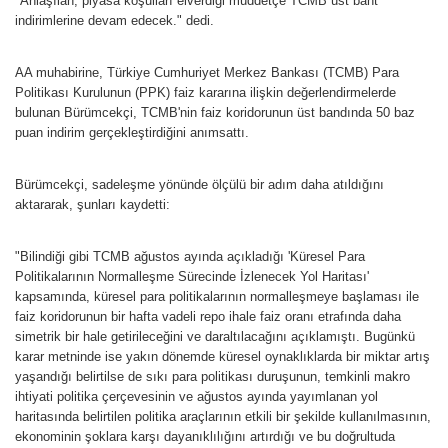
"Anlaşılan, piyasa koşulları elverdiği müddetçe TCMB üst bant
indirimlerine devam edecek." dedi.
AA muhabirine, Türkiye Cumhuriyet Merkez Bankası (TCMB) Para
Politikası Kurulunun (PPK) faiz kararına ilişkin değerlendirmelerde
bulunan Bürümcekçi, TCMB'nin faiz koridorunun üst bandında 50 baz
puan indirim gerçekleştirdiğini anımsattı.
Bürümcekçi, sadeleşme yönünde ölçülü bir adım daha atıldığını
aktararak, şunları kaydetti:
"Bilindiği gibi TCMB ağustos ayında açıkladığı 'Küresel Para
Politikalarının Normalleşme Sürecinde İzlenecek Yol Haritası'
kapsamında, küresel para politikalarının normalleşmeye başlaması ile
faiz koridorunun bir hafta vadeli repo ihale faiz oranı etrafında daha
simetrik bir hale getirileceğini ve daraltılacağını açıklamıştı. Bugünkü
karar metninde ise yakın dönemde küresel oynaklıklarda bir miktar artış
yaşandığı belirtilse de sıkı para politikası duruşunun, temkinli makro
ihtiyati politika çerçevesinin ve ağustos ayında yayımlanan yol
haritasında belirtilen politika araçlarının etkili bir şekilde kullanılmasının,
ekonominin şoklara karşı dayanıklılığını artırdığı ve bu doğrultuda