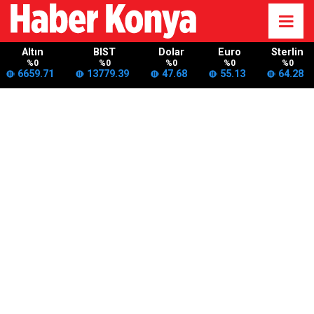
Altın
BIST
Dolar
Euro
Sterlin
%0
%0
%0
%0
%0
6659.71
13779.39
47.68
55.13
64.28