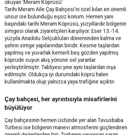
okuyan ‘Meram Köprüsü’
Tarihi Meram Aile Çay Bahçesi'ni özel kılan en önemli
unsur ise bulunduğu eşsiz konum. Hemen yanı
başındaki tarihi Meram Köprüsü, yüzyıllardır bölgenin
simgesi olarak ziyaretçileri karşılıyor. Eser 13.-14.
yüzyıla Anadolu Selçukluları döneminden kalma ve
şehrin simge yapılarından biridir. Kesme taşlardan
yapılmış ve yuvarlak kemerli beş gözden yapılmış
köprüde suyun akış yönüne sel yaranlar
yerleştirilmiştir. Tabliyesi yine aynı taşlardan inşa
edilmiştir. Oldukça iyi durumdaki köprü halen
kullanılmakta olup yalnızca yaya trafiğine açıktır.
Çay bahçesi, her ayrıntısıyla misafirlerini
büyülüyor
Çay bahçesinin hemen üstünde yer alan Tavusbaba
Türbesi ise bölgenin manevi atmosferini güçlendiren
önemli değerlerden biri. Türbenin çevresini saran