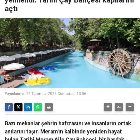
yenilendi: Tarihi Çay Bahçesi kapılarını
açtı
Yayınlanma:
25 Temmuz 2026 Cumartesi 13:56
Bazı mekanlar şehrin hafızasını ve insanların ortak
anılarını taşır. Meram'ın kalbinde yeniden hayat
bulan Tarihi Meram Aile Çay Bahçesi, bir bardak