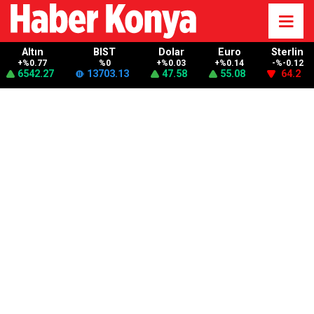
Altın
BIST
Dolar
Euro
Sterlin
+%0.77
%0
+%0.03
+%0.14
-%-0.12
6542.27
13703.13
47.58
55.08
64.2