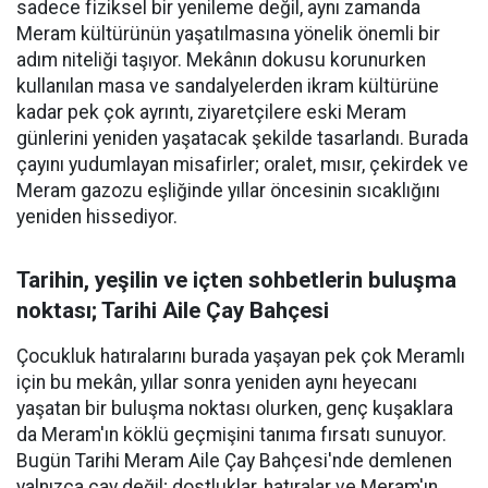
sadece fiziksel bir yenileme değil, aynı zamanda
Meram kültürünün yaşatılmasına yönelik önemli bir
adım niteliği taşıyor. Mekânın dokusu korunurken
kullanılan masa ve sandalyelerden ikram kültürüne
kadar pek çok ayrıntı, ziyaretçilere eski Meram
günlerini yeniden yaşatacak şekilde tasarlandı. Burada
çayını yudumlayan misafirler; oralet, mısır, çekirdek ve
Meram gazozu eşliğinde yıllar öncesinin sıcaklığını
yeniden hissediyor.
Tarihin, yeşilin ve içten sohbetlerin buluşma
noktası; Tarihi Aile Çay Bahçesi
Çocukluk hatıralarını burada yaşayan pek çok Meramlı
için bu mekân, yıllar sonra yeniden aynı heyecanı
yaşatan bir buluşma noktası olurken, genç kuşaklara
da Meram'ın köklü geçmişini tanıma fırsatı sunuyor.
Bugün Tarihi Meram Aile Çay Bahçesi'nde demlenen
yalnızca çay değil; dostluklar, hatıralar ve Meram'ın