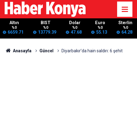
Altın
BIST
Dolar
Euro
Sterlin
%0
%0
%0
%0
%0
6659.71
13779.39
47.68
55.13
64.28
Anasayfa
Güncel
Diyarbakır’da hain saldırı: 6 şehit