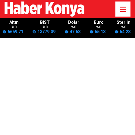
Altın
BIST
Dolar
Euro
Sterlin
%0
%0
%0
%0
%0
6659.71
13779.39
47.68
55.13
64.28