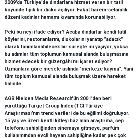
2009'da Türkiye'de dindarlara hizmet veren bir tatil
köyünde tipik bir disko açılıyor. Fakat harem-selamlık
düzeni kadınlar hamamı kıvamında korunabiliyor.
Peki bu neyi ifade ediyor? Acaba dindarlar kendi tatil
köylerini, restoranlarını, diskolarını yaratıp "adacık"
olarak tanımlanabilecek bir süreçte mi yaşıyor, yoksa
bu adımlar tüm toplumun kamusal alanda buluşmasına
hizmet edecek bir güzergâhı mı işaret ediyor?
Uzmanlara göre mesele aslında "merkeze kayma". Yani
tüm toplum kamusal alanda buluşmak üzere hareket
halinde.
AGB Nielsen Media Research'ün 2001'den beri
yürüttüğü Target Group Index (TGI Türkiye
Araştırması'nın trend verileri de bu eğilimi doğruluyor.
15 yaş ve üzeri kentli kitleyi baz alan araştırma, cep
telefonu sahipliğinden sinemaya gitmeye, parfüm
kullanımından evcil hayvan sahipliğine kadar pek çok