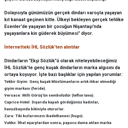
Dolayısıyla günümüzün gerçek dindarı varoşta yaşayan
kıt kanaat geçinen kitle. Ülkeyi bekleyen gerçek tehlike
Esenler'de yaşayan bir çocuğun Nişantaşı'nda
yaşayanlara kin güderek büyümesi" diyor.
İnternetteki İHL Sözlük'ten alıntılar
Dindarların "Ekşi Sözlük"ü olarak niteleyebileceğimiz
İHL Sözlük'te genç kuşak dindarların marka algısını da
ortaya koyuyor. İşte bazı başlıklar için yapılan yorumlar:
Tekbir Giyim:
Genç kuşak Müslümanların artık itibar etmediği
giyim markası (feride).
Versace:
Milli Görüş'ün sembolüdür (teflon tava).
Caprice Hotel:
Dışarıda kapalı gördüğünüz kadınlar,
havuzbaşında bikiniyle otururlar.
Zara:
Tiki kızlarımızın ibadethanesi (hugo).
Vakko:
İthal eşarplardan sonra, papucu dama atılan marka