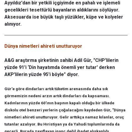
Ayyıldız'dan bir yetkili içgiyimde en pahalı ve işlemeli
gecelikleri tesettürlü bayanların aldıklarını söylüyor.
Aksesuarda ise büyük taşlı yüzükler, küpe ve kolyeler
alınıyor.
Dünya nimetleri ahireti unutturuyor
A&G araştırma şirketinin sahibi Adil Gür, "CHP'lilerin
yüzde 91'i ‘Din hayatımda önemli yer tutar' derken
AKP'lilerin yüzde 95'i böyle" diyor.
Gür'e göre dindarları artık tüketim arenasında daha sık
görmemizin nedeni arzın artık dindarları da kapsaması.
Kadınlarının yüzde 60'ının başının kapalı olduğu bir ülkede
diskolu otel benzeri yerlerin çoğalacağını kaydeden Gür, "Dünya
nimetleri ahireti unutturuyor. Gelir arttıkça namaz kılanlar, oruç
tutanlar azalıyor. Bu Hıristiyan ya da Yahudi toplumlarında da
geçerli. Burada zayıflayan inanç değil ibadet alışkanlığı.