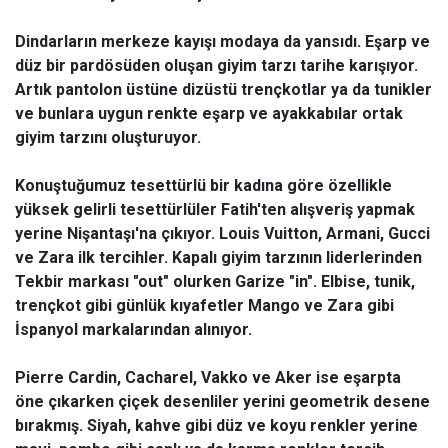
Dindarların merkeze kayışı modaya da yansıdı. Eşarp ve
düz bir pardösüden oluşan giyim tarzı tarihe karışıyor.
Artık pantolon üstüne dizüstü trençkotlar ya da tunikler
ve bunlara uygun renkte eşarp ve ayakkabılar ortak
giyim tarzını oluşturuyor.
Konuştuğumuz tesettürlü bir kadına göre özellikle
yüksek gelirli tesettürlüler Fatih'ten alışveriş yapmak
yerine Nişantaşı'na çıkıyor. Louis Vuitton, Armani, Gucci
ve Zara ilk tercihler. Kapalı giyim tarzının liderlerinden
Tekbir markası "out" olurken Garize "in". Elbise, tunik,
trençkot gibi günlük kıyafetler Mango ve Zara gibi
İspanyol markalarından alınıyor.
Pierre Cardin, Cacharel, Vakko ve Aker ise eşarpta
öne çıkarken çiçek desenliler yerini geometrik desene
bırakmış. Siyah, kahve gibi düz ve koyu renkler yerine