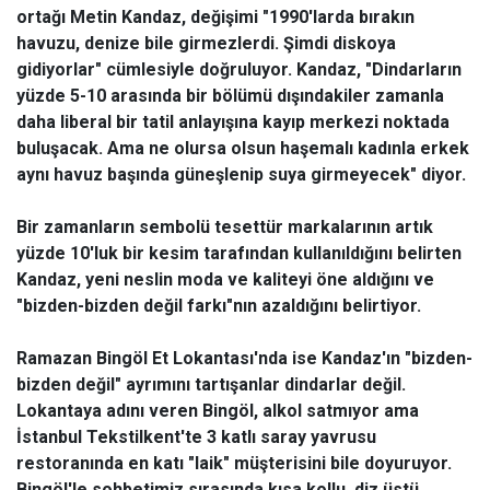
ortağı Metin Kandaz, değişimi "1990'larda bırakın
havuzu, denize bile girmezlerdi. Şimdi diskoya
gidiyorlar" cümlesiyle doğruluyor. Kandaz, "Dindarların
yüzde 5-10 arasında bir bölümü dışındakiler zamanla
daha liberal bir tatil anlayışına kayıp merkezi noktada
buluşacak. Ama ne olursa olsun haşemalı kadınla erkek
aynı havuz başında güneşlenip suya girmeyecek" diyor.
Bir zamanların sembolü tesettür markalarının artık
yüzde 10'luk bir kesim tarafından kullanıldığını belirten
Kandaz, yeni neslin moda ve kaliteyi öne aldığını ve
"bizden-bizden değil farkı"nın azaldığını belirtiyor.
Ramazan Bingöl Et Lokantası'nda ise Kandaz'ın "bizden-
bizden değil" ayrımını tartışanlar dindarlar değil.
Lokantaya adını veren Bingöl, alkol satmıyor ama
İstanbul Tekstilkent'te 3 katlı saray yavrusu
restoranında en katı "laik" müşterisini bile doyuruyor.
Bingöl'le sohbetimiz sırasında kısa kollu, diz üstü