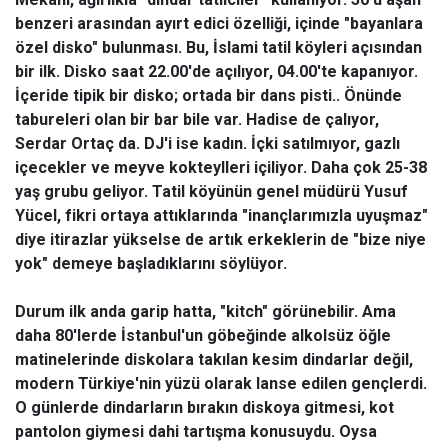
benzeri arasından ayırt edici özelliği, içinde "bayanlara
özel disko" bulunması. Bu, İslami tatil köyleri açısından
bir ilk. Disko saat 22.00'de açılıyor, 04.00'te kapanıyor.
İçeride tipik bir disko; ortada bir dans pisti.. Önünde
tabureleri olan bir bar bile var. Hadise de çalıyor,
Serdar Ortaç da. DJ'i ise kadın. İçki satılmıyor, gazlı
içecekler ve meyve kokteylleri içiliyor. Daha çok 25-38
yaş grubu geliyor. Tatil köyünün genel müdürü Yusuf
Yücel, fikri ortaya attıklarında "inançlarımızla uyuşmaz"
diye itirazlar yükselse de artık erkeklerin de "bize niye
yok" demeye başladıklarını söylüyor.
Durum ilk anda garip hatta, "kitch" görünebilir. Ama
daha 80'lerde İstanbul'un göbeğinde alkolsüz öğle
matinelerinde diskolara takılan kesim dindarlar değil,
modern Türkiye'nin yüzü olarak lanse edilen gençlerdi.
O günlerde dindarların bırakın diskoya gitmesi, kot
pantolon giymesi dahi tartışma konusuydu. Oysa