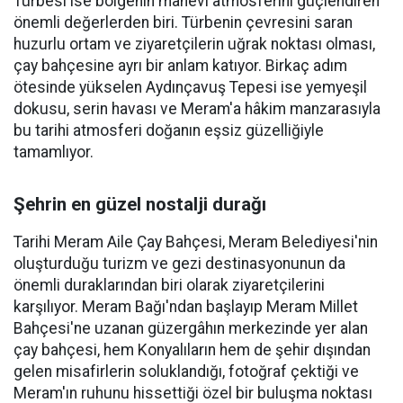
Türbesi ise bölgenin manevi atmosferini güçlendiren
önemli değerlerden biri. Türbenin çevresini saran
huzurlu ortam ve ziyaretçilerin uğrak noktası olması,
çay bahçesine ayrı bir anlam katıyor. Birkaç adım
ötesinde yükselen Aydınçavuş Tepesi ise yemyeşil
dokusu, serin havası ve Meram'a hâkim manzarasıyla
bu tarihi atmosferi doğanın eşsiz güzelliğiyle
tamamlıyor.
Şehrin en güzel nostalji durağı
Tarihi Meram Aile Çay Bahçesi, Meram Belediyesi'nin
oluşturduğu turizm ve gezi destinasyonunun da
önemli duraklarından biri olarak ziyaretçilerini
karşılıyor. Meram Bağı'ndan başlayıp Meram Millet
Bahçesi'ne uzanan güzergâhın merkezinde yer alan
çay bahçesi, hem Konyalıların hem de şehir dışından
gelen misafirlerin soluklandığı, fotoğraf çektiği ve
Meram'ın ruhunu hissettiği özel bir buluşma noktası