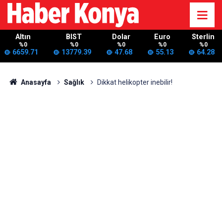
Altın
BIST
Dolar
Euro
Sterlin
%0
%0
%0
%0
%0
6659.71
13779.39
47.68
55.13
64.28
Anasayfa
Sağlık
Dikkat helikopter inebilir!