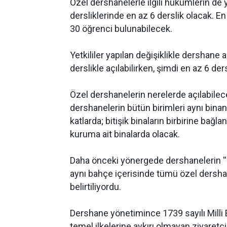
Özel dershanelerle ilgili hükümlerin de 
dersliklerinde en az 6 derslik olacak. E
30 öğrenci bulunabilecek.
Yetkililer yapılan değişiklikle dershane 
derslikle açılabilirken, şimdi en az 6 dersl
Özel dershanelerin nerelerde açılabile
dershanelerin bütün birimleri aynı binanın
katlarda; bitişik binaların birbirine bağl
kuruma ait binalarda olacak.
Daha önceki yönergede dershanelerin ''ay
aynı bahçe içerisinde tümü özel dershan
belirtiliyordu.
Dershane yönetimince 1739 sayılı Milli
temel ilkelerine aykırı olmayan ziyaretçi