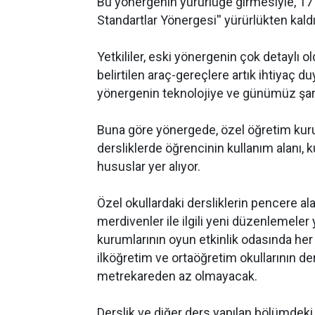
Bu yönergenin yürürlüğe girmesiyle, 17
Standartlar Yönergesi'' yürürlükten kaldır
Yetkililer, eski yönergenin çok detaylı 
belirtilen araç-gereçlere artık ihtiyaç duy
yönergenin teknolojiye ve günümüz şart
Buna göre yönergede, özel öğretim kuruml
dersliklerde öğrencinin kullanım alanı, 
hususlar yer alıyor.
Özel okullardaki dersliklerin pencere alan
merdivenler ile ilgili yeni düzenlemeler 
kurumlarının oyun etkinlik odasında her 
ilköğretim ve ortaöğretim okullarının der
metre
kareden az olmayacak.
Derslik ve diğer ders yapılan bölümdeki