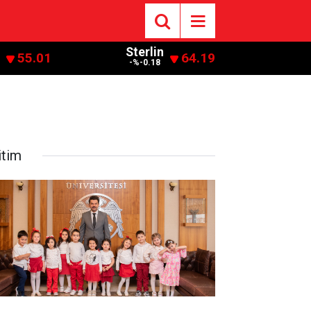
Sterlin
55.01
64.19
9
-%-0.18
itim