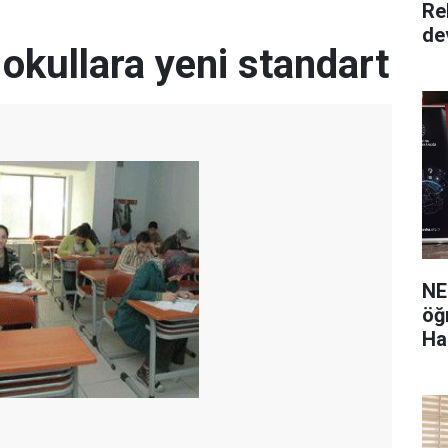
Re
de
okullara yeni standart
NE
öğ
Ha