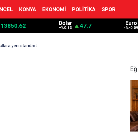
NCEL
KONYA
EKONOMI
POLITIKA
SPOR
Dolar
Euro
13850.62
47.7
+%0.13
-%-0.0
llara yeni standart
Eğ