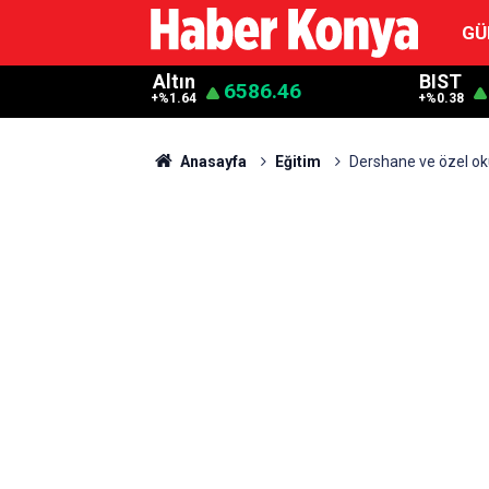
GÜ
Altın
BIST
6586.46
+%1.64
+%0.38
Anasayfa
Eğitim
Dershane ve özel oku