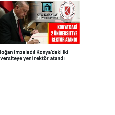
doğan imzaladı! Konya'daki iki
iversiteye yeni rektör atandı