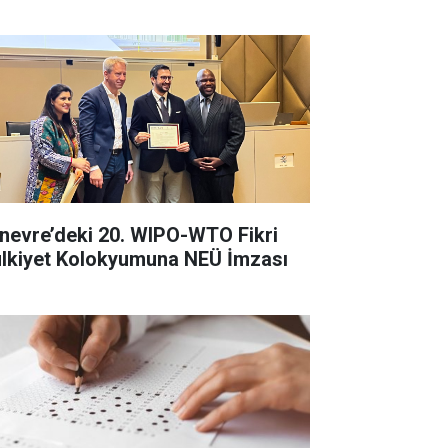
nevre’deki 20. WIPO-WTO Fikri
lkiyet Kolokyumuna NEÜ İmzası