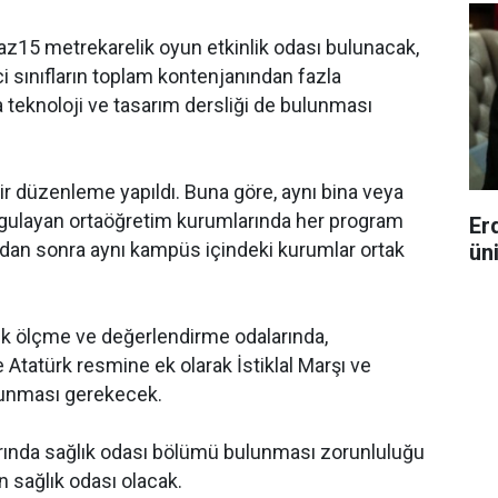
 az
15 metre
karelik oyun etkinlik odası bulunacak,
ci sınıfların toplam kontenjanından fazla
a teknoloji ve tasarım dersliği de bulunması
r düzenleme yapıldı. Buna göre, aynı bina veya
gulayan ortaöğretim kurumlarında her program
Er
ndan sonra aynı kampüs içindeki kurumlar ortak
ün
rlik ölçme ve değerlendirme odalarında,
atürk resmine ek olarak İstiklal Marşı ve
lunması gerekecek.
rında sağlık odası bölümü bulunması zorunluluğu
n sağlık odası olacak.