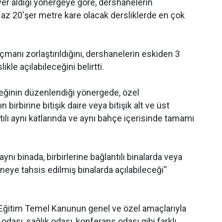
yer aldığı yönergeye göre, dershanelerin
n az 20'şer metre kare olacak dersliklerde en çok
açmanı zorlaştırıldığını, dershanelerin eskiden 3
ikle açılabileceğini belirtti.
ceğinin düzenlendiği yönergede, özel
 birbirine bitişik daire veya bitişik alt ve üst
antılı aynı katlarında ve aynı bahçe içerisinde tamamı
nı binada, birbirlerine bağlantılı binalarda veya
eye tahsis edilmiş binalarda açılabileceği''
 Eğitim Temel Kanunun genel ve özel amaçlarıyla
 odası, sağlık odası, konferans odası gibi farklı