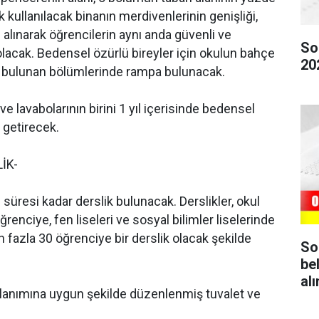
kullanılacak binanın merdivenlerinin genişliği,
alınarak öğrencilerin aynı anda güvenli ve
So
e olacak. Bedensel özürlü bireyler için okulun bahçe
20
en bulunan bölümlerinde rampa bulunacak.
e lavabolarının birini 1 yıl içerisinde bedensel
 getirecek.
İK-
süresi kadar derslik bulunacak. Derslikler, okul
enciye, fen liseleri ve sosyal bilimler liselerinde
n fazla 30 öğrenciye bir derslik olacak şekilde
So
be
al
ullanımına uygun şekilde düzenlenmiş tuvalet ve