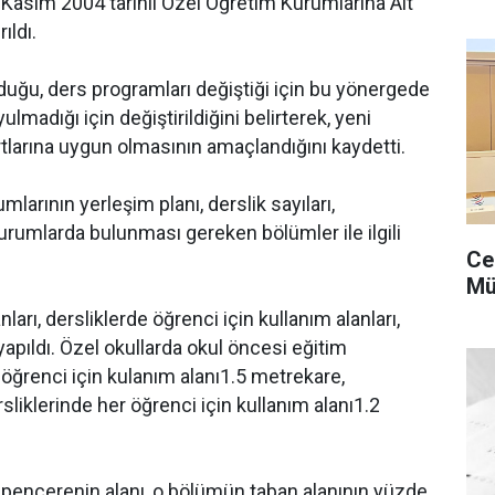
 Kasım 2004 tarihli Özel Öğretim Kurumlarına Ait
ıldı.
olduğu, ders programları değiştiği için bu yönergede
ulmadığı için değiştirildiğini belirterek, yeni
larına uygun olmasının amaçlandığını kaydetti.
arının yerleşim planı, derslik sayıları,
kurumlarda bulunması gereken bölümler ile ilgili
Ce
Mü
ları, dersliklerde öğrenci için kullanım alanları,
yapıldı. Özel okullarda okul öncesi eğitim
öğrenci için kulanım alanı
1.5 metre
kare,
sliklerinde her öğrenci için kullanım alanı
1.2
 pencerenin alanı, o bölümün taban alanının yüzde