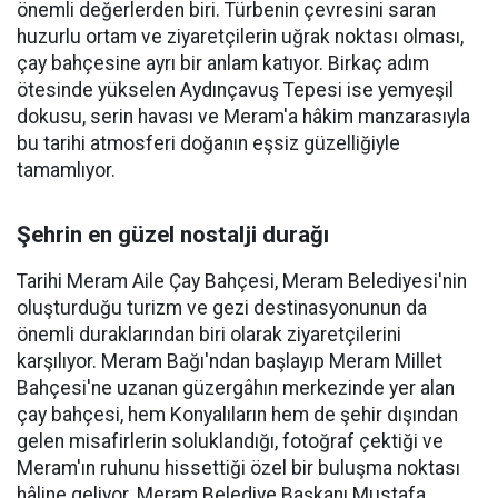
önemli değerlerden biri. Türbenin çevresini saran
huzurlu ortam ve ziyaretçilerin uğrak noktası olması,
çay bahçesine ayrı bir anlam katıyor. Birkaç adım
ötesinde yükselen Aydınçavuş Tepesi ise yemyeşil
dokusu, serin havası ve Meram'a hâkim manzarasıyla
bu tarihi atmosferi doğanın eşsiz güzelliğiyle
tamamlıyor.
Şehrin en güzel nostalji durağı
Tarihi Meram Aile Çay Bahçesi, Meram Belediyesi'nin
oluşturduğu turizm ve gezi destinasyonunun da
önemli duraklarından biri olarak ziyaretçilerini
karşılıyor. Meram Bağı'ndan başlayıp Meram Millet
Bahçesi'ne uzanan güzergâhın merkezinde yer alan
çay bahçesi, hem Konyalıların hem de şehir dışından
gelen misafirlerin soluklandığı, fotoğraf çektiği ve
Meram'ın ruhunu hissettiği özel bir buluşma noktası
hâline geliyor. Meram Belediye Başkanı Mustafa