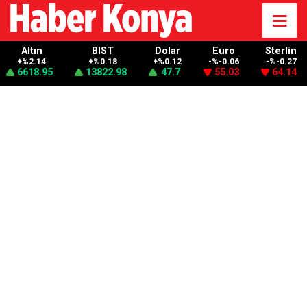
Altın
BIST
Dolar
Euro
Sterlin
+%2.14
+%0.18
+%0.12
-%-0.06
-%-0.27
6618.95
13822.98
47.7
55.03
64.14