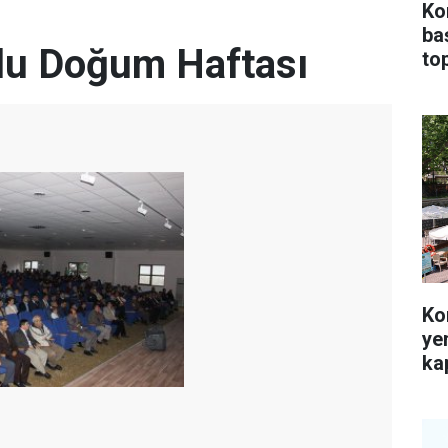
Ko
ba
lu Doğum Haftası
top
Ko
ye
kap