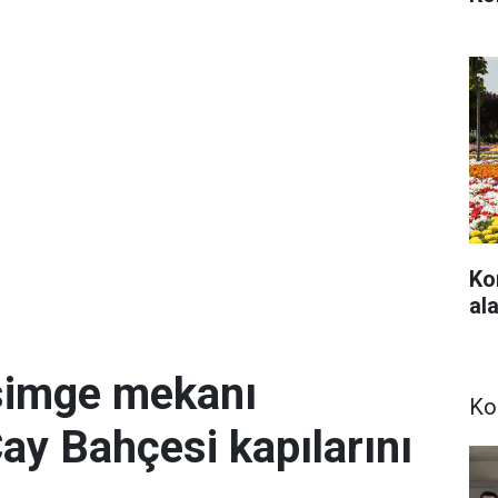
Ko
ala
simge mekanı
Ko
Çay Bahçesi kapılarını