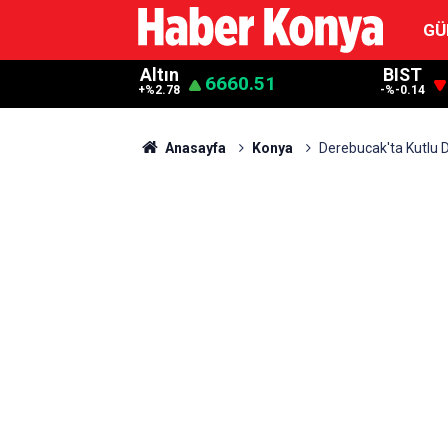
GÜ
Altın
BIST
6660.51
+%2.78
-%-0.14
Anasayfa
Konya
Derebucak'ta Kutlu 