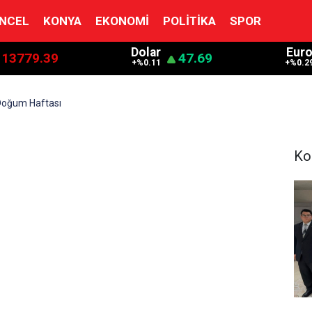
NCEL
KONYA
EKONOMI
POLITIKA
SPOR
Dolar
Eur
13779.39
47.69
+%0.11
+%0.2
Doğum Haftası
Ko