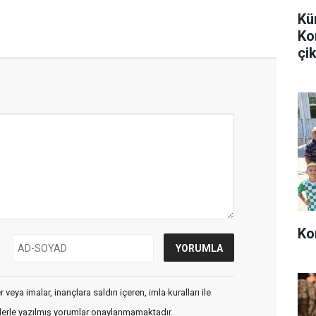
Kü
Ko
çik
Ko
veya imalar, inançlara saldırı içeren, imla kuralları ile
flerle yazılmış yorumlar onaylanmamaktadır.