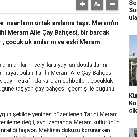
Se
Su
ula
 insanların ortak anılarını taşır. Meram'ın
ihi Meram Aile Çay Bahçesi, bir bardak
i, çocukluk anılarını ve eski Meram
arın anılarını ve yıllara yayılan dostluklarını
en hayat bulan Tarihi Meram Aile Çay Bahçesi
k çayın etrafında kurulan sohbetleri, çocukluk
bugüne taşıyan çay bahçesi, geçmiş ile bugünü
Kü
Ko
çik
uygun şekilde yeniden düzenlenen Tarihi Meram
r yenileme değil, aynı zamanda Meram kültürünün
 niteliği taşıyor. Mekânın dokusu korunurken