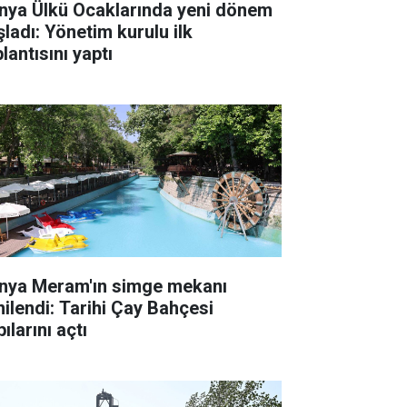
nya Ülkü Ocaklarında yeni dönem
şladı: Yönetim kurulu ilk
lantısını yaptı
nya Meram'ın simge mekanı
nilendi: Tarihi Çay Bahçesi
ılarını açtı