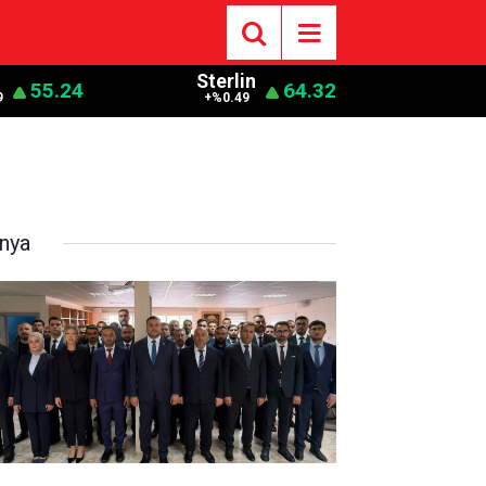
o
Sterlin
55.24
64.32
9
+%0.49
nya