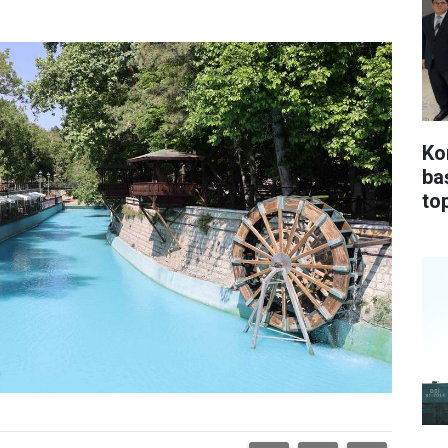
Ko
ba
top