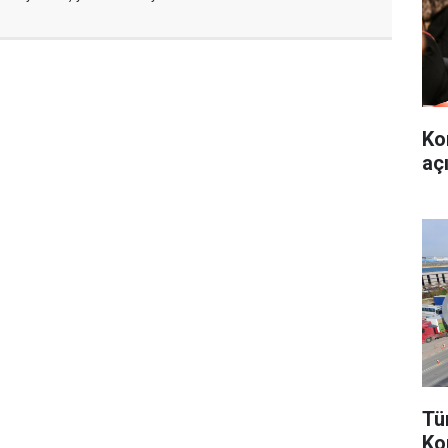
Ko
aç
Tü
Ko