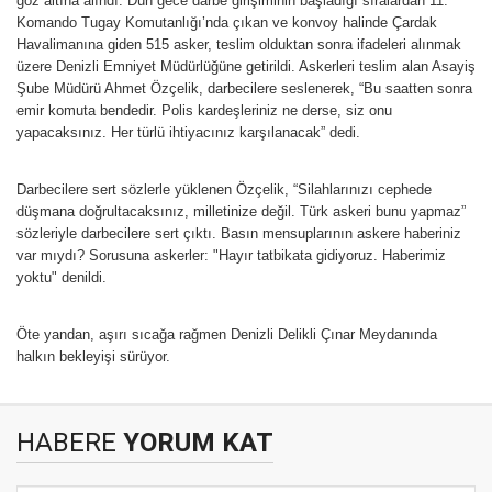
göz altına alındı. Dün gece darbe girişiminin başladığı sıralardan 11.
Komando Tugay Komutanlığı’nda çıkan ve konvoy halinde Çardak
Havalimanına giden 515 asker, teslim olduktan sonra ifadeleri alınmak
üzere Denizli Emniyet Müdürlüğüne getirildi. Askerleri teslim alan Asayiş
Şube Müdürü Ahmet Özçelik, darbecilere seslenerek, “Bu saatten sonra
emir komuta bendedir. Polis kardeşleriniz ne derse, siz onu
yapacaksınız. Her türlü ihtiyacınız karşılanacak” dedi.
Darbecilere sert sözlerle yüklenen Özçelik, “Silahlarınızı cephede
düşmana doğrultacaksınız, milletinize değil. Türk askeri bunu yapmaz”
sözleriyle darbecilere sert çıktı. Basın mensuplarının askere haberiniz
var mıydı? Sorusuna askerler: "Hayır tatbikata gidiyoruz. Haberimiz
yoktu" denildi.
Öte yandan, aşırı sıcağa rağmen Denizli Delikli Çınar Meydanında
halkın bekleyişi sürüyor.
HABERE
YORUM KAT