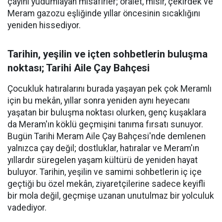
çayını yudumlayan misafirler; oralet, mısır, çekirdek ve
Meram gazozu eşliğinde yıllar öncesinin sıcaklığını
yeniden hissediyor.
Tarihin, yeşilin ve içten sohbetlerin buluşma
noktası; Tarihi Aile Çay Bahçesi
Çocukluk hatıralarını burada yaşayan pek çok Meramlı
için bu mekân, yıllar sonra yeniden aynı heyecanı
yaşatan bir buluşma noktası olurken, genç kuşaklara
da Meram'ın köklü geçmişini tanıma fırsatı sunuyor.
Bugün Tarihi Meram Aile Çay Bahçesi'nde demlenen
yalnızca çay değil; dostluklar, hatıralar ve Meram'ın
yıllardır süregelen yaşam kültürü de yeniden hayat
buluyor. Tarihin, yeşilin ve samimi sohbetlerin iç içe
geçtiği bu özel mekân, ziyaretçilerine sadece keyifli
bir mola değil, geçmişe uzanan unutulmaz bir yolculuk
vadediyor.