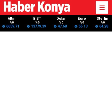
Altın
BIST
Dolar
Euro
Sterlin
%0
%0
%0
%0
%0
6659.71
13779.39
47.68
55.13
64.28