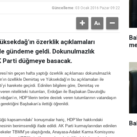
Güncelleme:
03 Ocak 2016 Pazar 09:22
Ba
ksekdağ’ın özerklik açıklamaları
me
e gündeme geldi. Dokunulmazlık
AK Parti düğmeye basacak.
esi’nin geçen hafta yaptığı özerklik açıklaması dokunulmazlık
’ın özellikle Demirtaş ve Yüksekdağ’ın bu açıklamaları ile
’yi harekete geçirdi. Edinilen bilgilere göre, Demirtaş ve
 veren nitelikteki tutumları, Erdoğan ile Başbakan Davutoğlu
oğan’ın, HDP’lilerin teröre destek veren tutumlarının vatandaşın
erektiğini Başbakan’a ilettiği öğrenildi.
üğü kapsamındaki’ konuşmalar hariç, HDP’liler hakkındaki
Ba
esinin benimsendiği ifade edildi. AK Parti kurmaylarından edinilen
fezlekeler TBMM’ye ulaştığında, Anayasa-Adalet Karma Komisyonu