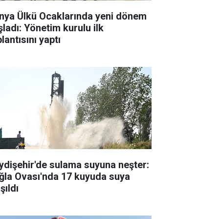
nya Ülkü Ocaklarında yeni dönem
şladı: Yönetim kurulu ilk
lantısını yaptı
ydişehir'de sulama suyuna neşter:
ğla Ovası'nda 17 kuyuda suya
şıldı