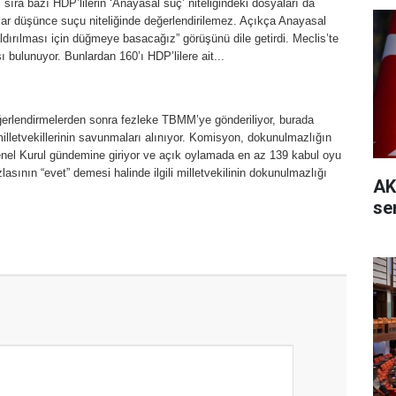
 sıra bazı HDP’lilerin ‘Anayasal suç’ niteliğindeki dosyaları da
çlar düşünce suçu niteliğinde değerlendirilemez. Açıkça Anayasal
ldırılması için düğmeye basacağız” görüşünü dile getirdi. Meclis’te
sı bulunuyor. Bunlardan 160’ı HDP’lilere ait...
eğerlendirmelerden sonra fezleke TBMM’ye gönderiliyor, burada
lletvekillerinin savunmaları alınıyor. Komisyon, dokunulmazlığın
enel Kurul gündemine giriyor ve açık oylamada en az 139 kabul oyu
lasının “evet” demesi halinde ilgili milletvekilinin dokunulmazlığı
AK
se