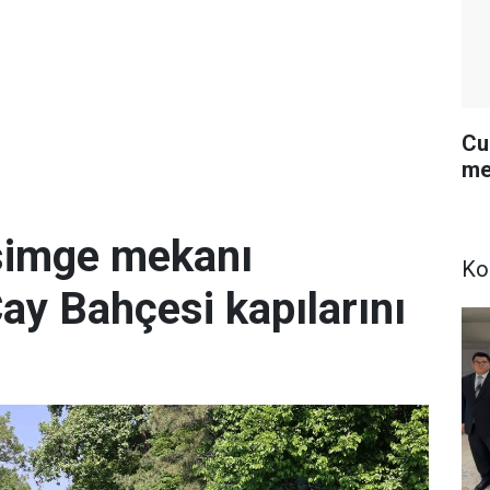
Cu
me
simge mekanı
Ko
Çay Bahçesi kapılarını