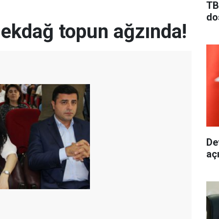
TB
do
ekdağ topun ağzında!
De
aç