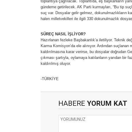
toplantıya çağrılacak. Toplantıda, eş başkanların yanı
gündeme getirilecek. AK Parti kurmayları, “Bu tip su
suç var. Dosyalar gelir gelmez, dokunulmazlıkların ka
halen milletvekilleri ile ilgili 330 dokunulmazlık dosya
SÜREÇ NASIL İŞLİYOR?
Hazırlanan fezleke Başbakanlık’a iletiliyor. Teknik d
Karma Komisyon’da ele alınıyor. Ardından suçlanan mi
kaldırılmasına karar verirse, bu dosyalar doğrudan G
çıkması şartıyla, oylamaya katılanların yarıdan bir faz
kaldırılmış oluyor.
-TÜRKİYE
HABERE
YORUM KAT