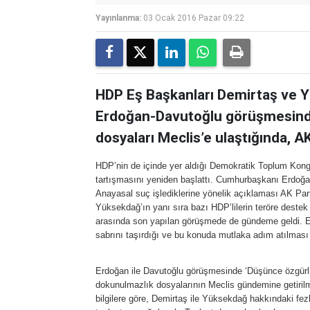
Yayınlanma:
03 Ocak 2016 Pazar 09:22
HDP Eş Başkanları Demirtaş ve Yü
Erdoğan-Davutoğlu görüşmesind
dosyaları Meclis’e ulaştığında, 
HDP’nin de içinde yer aldığı Demokratik Toplum Kongr
tartışmasını yeniden başlattı. Cumhurbaşkanı Erdoğan
Anayasal suç işlediklerine yönelik açıklaması AK Parti
Yüksekdağ’ın yanı sıra bazı HDP’lilerin teröre destek
arasında son yapılan görüşmede de gündeme geldi. Erd
sabrını taşırdığı ve bu konuda mutlaka adım atılması g
Erdoğan ile Davutoğlu görüşmesinde ‘Düşünce özgürl
dokunulmazlık dosyalarının Meclis gündemine getirilm
bilgilere göre, Demirtaş ile Yüksekdağ hakkındaki 