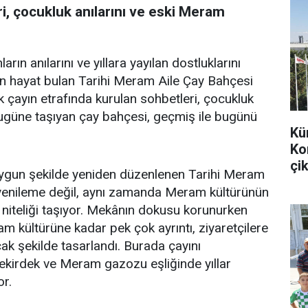
i, çocukluk anılarını ve eski Meram
arın anılarını ve yıllara yayılan dostluklarını
en hayat bulan Tarihi Meram Aile Çay Bahçesi
k çayın etrafında kurulan sohbetleri, çocukluk
bugüne taşıyan çay bahçesi, geçmiş ile bugünü
Kü
Ko
çik
uygun şekilde yeniden düzenlenen Tarihi Meram
r yenileme değil, aynı zamanda Meram kültürünün
 niteliği taşıyor. Mekânın dokusu korunurken
m kültürüne kadar pek çok ayrıntı, ziyaretçilere
k şekilde tasarlandı. Burada çayını
 çekirdek ve Meram gazozu eşliğinde yıllar
or.