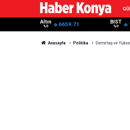
GÜ
Altın
BIST
6659.71
%0
%0
Anasayfa
Politika
Demirtaş ve Yükse