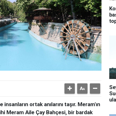
Ko
ba
top
Se
Su
ula
 insanların ortak anılarını taşır. Meram'ın
ihi Meram Aile Çay Bahçesi, bir bardak