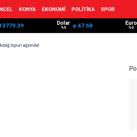
NCEL
KONYA
EKONOMI
POLITIKA
SPOR
Dolar
Euro
13779.39
47.68
%0
%0
kdağ topun ağzında!
Pol