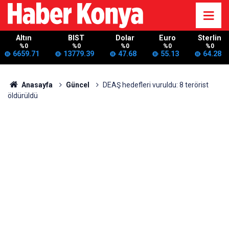
Altın
BIST
Dolar
Euro
Sterlin
%0
%0
%0
%0
%0
6659.71
13779.39
47.68
55.13
64.28
Anasayfa
Güncel
DEAŞ hedefleri vuruldu: 8 terörist
öldürüldü