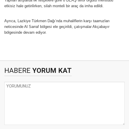
Yapılan atışlarda ilk tespitlere göre 8 DEAŞ terör örgütü mensubu
etkisiz hale getirilirken, silah monteli bir araç da imha edildi.
Ayrıca, Lazkiye Türkmen Dağı’nda muhaliflerin karşı taarruzları
neticesinde Al Sarraf bölgesi ele geçirildi, çatışmalar Akçabayır
bölgesinde devam ediyor.
HABERE
YORUM KAT