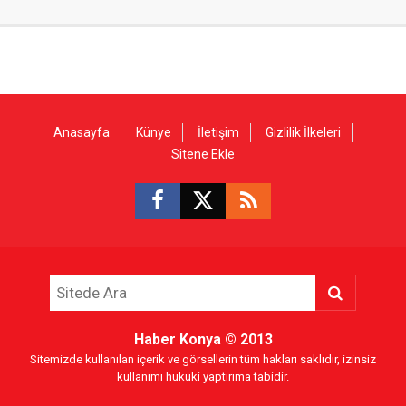
Anasayfa
Künye
İletişim
Gizlilik İlkeleri
Sitene Ekle
Haber Konya
© 2013
Sitemizde kullanılan içerik ve görsellerin tüm hakları saklıdır, izinsiz
kullanımı hukuki yaptırıma tabidir.