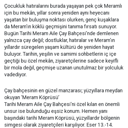
Çocukluk hatıralarını burada yaşayan pek çok Meramlı
için bu mekân, yıllar sonra yeniden aynı heyecanı
yaşatan bir buluşma noktası olurken, genç kuşaklara
da Meram'ın köklü geçmişini tanıma fırsatı sunuyor.
Bugün Tarihi Meram Aile Çay Bahçesi'nde demlenen
yalnızca çay değil; dostluklar, hatıralar ve Meram'ın
yıllardır süregelen yaşam kültürü de yeniden hayat
buluyor. Tarihin, yeşilin ve samimi sohbetlerin iç içe
geçtiği bu özel mekân, ziyaretçilerine sadece keyifli
bir mola değil, geçmişe uzanan unutulmaz bir yolculuk
vadediyor.
Çay bahçesinin en güzel manzarası; yüzyıllara meydan
okuyan ‘Meram Köprüsü’
Tarihi Meram Aile Çay Bahçesi'ni özel kılan en önemli
unsur ise bulunduğu eşsiz konum. Hemen yanı
başındaki tarihi Meram Köprüsü, yüzyıllardır bölgenin
simgesi olarak ziyaretçileri karşılıyor. Eser 13.-14.