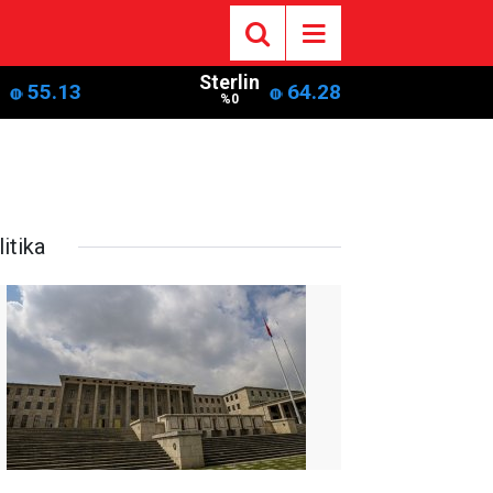
Sterlin
55.13
64.28
%0
itika