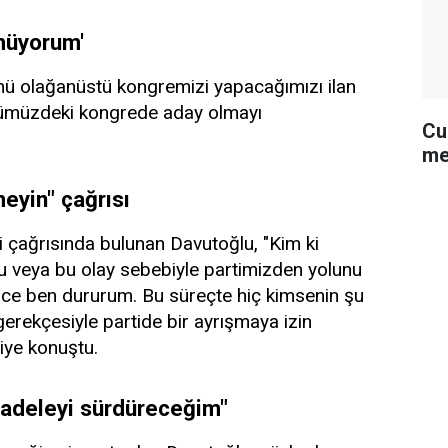
müyorum'
ü olağanüstü kongremizi yapacağımızı ilan
nümüzdeki kongrede aday olmayı
Cu
me
meyin" çağrısı
ri çağrısında bulunan Davutoğlu, "Kim ki
şu veya bu olay sebebiyle partimizden yolunu
nce ben dururum. Bu süreçte hiç kimsenin şu
erekçesiyle partide bir ayrışmaya izin
iye konuştu.
ücadeleyi sürdüreceğim"