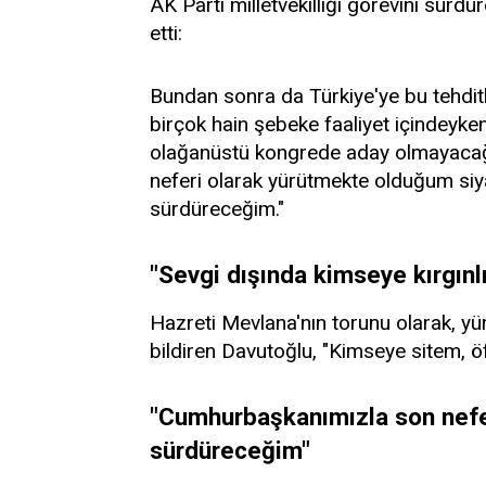
AK Parti milletvekilliği görevini sür
etti:
Bundan sonra da Türkiye'ye bu tehditl
birçok hain şebeke faaliyet içindeyken
olağanüstü kongrede aday olmayacağım
neferi olarak yürütmekte olduğum si
sürdüreceğim."
"Sevgi dışında kimseye kırgınl
Hazreti Mevlana'nın torunu olarak, yü
bildiren Davutoğlu, "Kimseye sitem, öf
"Cumhurbaşkanımızla son nefes
sürdüreceğim"