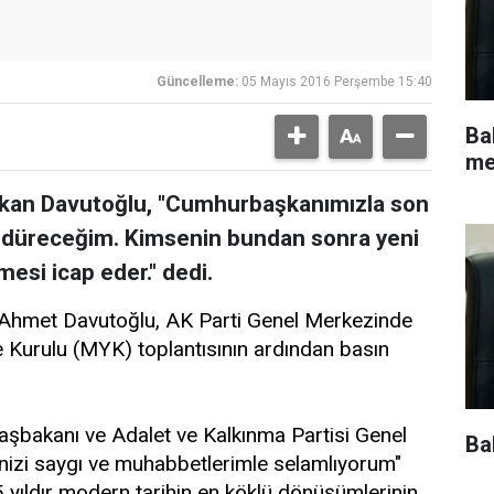
Güncelleme:
05 Mayıs 2016 Perşembe 15:40
Ba
me
akan Davutoğlu, "Cumhurbaşkanımızla son
sürdüreceğim. Kimsenin bundan sonra yeni
esi icap eder." dedi.
 Ahmet Davutoğlu, AK Parti Genel Merkezinde
Kurulu (MYK) toplantısının ardından basın
şbakanı ve Adalet ve Kalkınma Partisi Genel
Ba
rinizi saygı ve muhabbetlerimle selamlıyorum"
 yıldır modern tarihin en köklü dönüşümlerinin