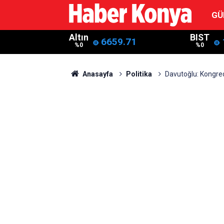
GÜ
Altın
BIST
6659.71
%0
%0
Anasayfa
Politika
Davutoğlu: Kongr