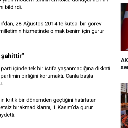
ı bildirdi.
'dan, 28 Ağustos 2014'te kutsal bir görev
 milletimin hizmetinde olmak benim için gurur
şahittir"
AK
se
arti içinde tek bir istifa yaşanmadığına dikkati
artimin birliğini korumaktı. Canla başla
u.
n kritik bir dönemden geçtiğini hatırlatan
tsiz bırakmadıklarını, 1 Kasım'da gurur
ydetti.