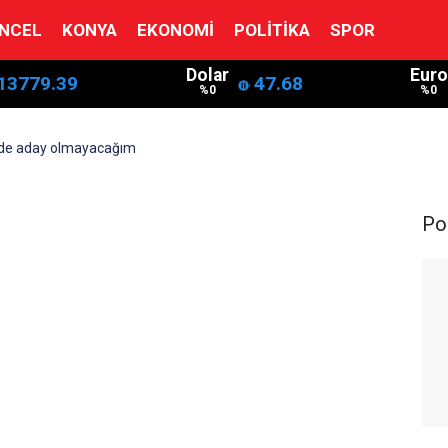
NCEL
KONYA
EKONOMI
POLITIKA
SPOR
Dolar
Euro
13779.39
47.68
%0
%0
ede aday olmayacağım
Pol