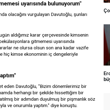
tmemesi uyarısında bulunuyorum"
Ço
da olacağını vurgulayan Davutoğlu, şunları
bugün aldığımız karar çerçevesinde kimsenin
spekülasyonlara gitmemesi uyarısında
rarlar ne olursa olsun son ana kadar vazife
e hiç kimse ekonominin iç dengeleriyle
Er
yaptım"
bü
ret eden Davutoğlu, "Bizim dönemlerimiz bir
amda herhangi bir şekilde hissettiğim bir
 atılmış bir adımdan duyulmuş bir pişmanlık söz
ıyla ve onurumla yaptım." diye konuştu.