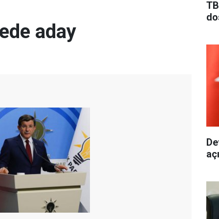
TB
do
rede aday
De
aç