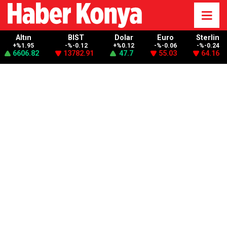
Altın
BIST
Dolar
Euro
Sterlin
+%1.95
-%-0.12
+%0.12
-%-0.06
-%-0.24
6606.82
13782.91
47.7
55.03
64.16