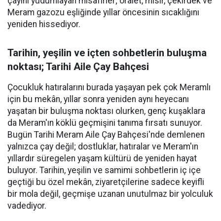
çayını yudumlayan misafirler; oralet, mısır, çekirdek ve
Meram gazozu eşliğinde yıllar öncesinin sıcaklığını
yeniden hissediyor.
Tarihin, yeşilin ve içten sohbetlerin buluşma
noktası; Tarihi Aile Çay Bahçesi
Çocukluk hatıralarını burada yaşayan pek çok Meramlı
için bu mekân, yıllar sonra yeniden aynı heyecanı
yaşatan bir buluşma noktası olurken, genç kuşaklara
da Meram'ın köklü geçmişini tanıma fırsatı sunuyor.
Bugün Tarihi Meram Aile Çay Bahçesi'nde demlenen
yalnızca çay değil; dostluklar, hatıralar ve Meram'ın
yıllardır süregelen yaşam kültürü de yeniden hayat
buluyor. Tarihin, yeşilin ve samimi sohbetlerin iç içe
geçtiği bu özel mekân, ziyaretçilerine sadece keyifli
bir mola değil, geçmişe uzanan unutulmaz bir yolculuk
vadediyor.