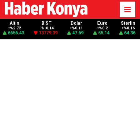
Altın
BIST
Dolar
Euro
Sterlin
+%2.72
-%-0.14
+%0.11
+%0.2
+%0.16
6656.43
13779.39
47.69
55.14
64.36