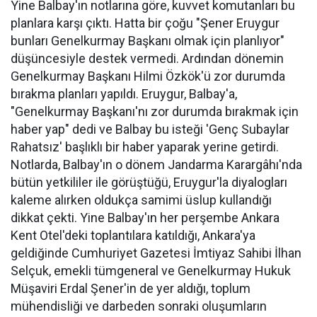
Yine Balbay'ın notlarına göre, kuvvet komutanları bu
planlara karşı çıktı. Hatta bir çoğu "Şener Eruygur
bunları Genelkurmay Başkanı olmak için planlıyor"
düşüncesiyle destek vermedi. Ardından dönemin
Genelkurmay Başkanı Hilmi Özkök'ü zor durumda
bırakma planları yapıldı. Eruygur, Balbay'a,
"Genelkurmay Başkanı'nı zor durumda bırakmak için
haber yap" dedi ve Balbay bu isteği 'Genç Subaylar
Rahatsız' başlıklı bir haber yaparak yerine getirdi.
Notlarda, Balbay'ın o dönem Jandarma Karargâhı'nda
bütün yetkililer ile görüştüğü, Eruygur'la diyalogları
kaleme alırken oldukça samimi üslup kullandığı
dikkat çekti. Yine Balbay'ın her perşembe Ankara
Kent Otel'deki toplantılara katıldığı, Ankara'ya
geldiğinde Cumhuriyet Gazetesi İmtiyaz Sahibi İlhan
Selçuk, emekli tümgeneral ve Genelkurmay Hukuk
Müşaviri Erdal Şener'in de yer aldığı, toplum
mühendisliği ve darbeden sonraki oluşumların