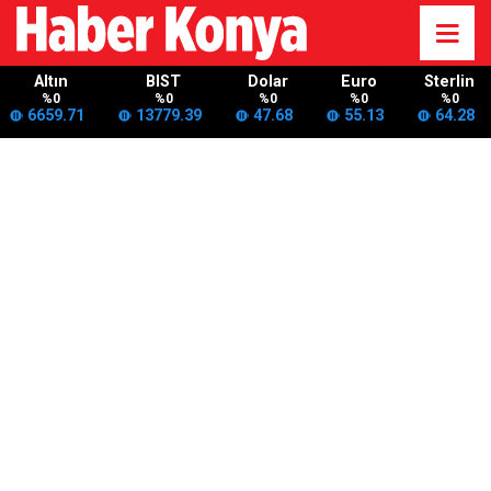
Altın
BIST
Dolar
Euro
Sterlin
%0
%0
%0
%0
%0
6659.71
13779.39
47.68
55.13
64.28