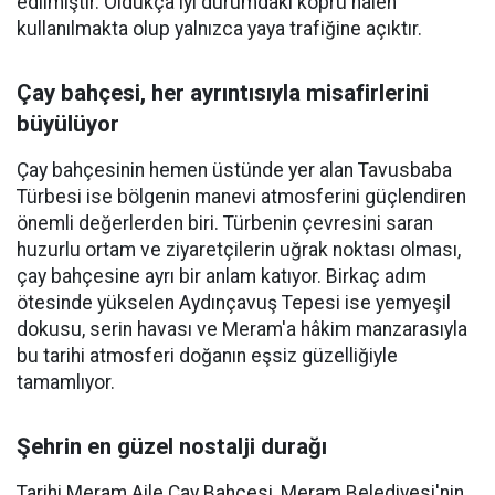
edilmiştir. Oldukça iyi durumdaki köprü halen
kullanılmakta olup yalnızca yaya trafiğine açıktır.
Çay bahçesi, her ayrıntısıyla misafirlerini
büyülüyor
Çay bahçesinin hemen üstünde yer alan Tavusbaba
Türbesi ise bölgenin manevi atmosferini güçlendiren
önemli değerlerden biri. Türbenin çevresini saran
huzurlu ortam ve ziyaretçilerin uğrak noktası olması,
çay bahçesine ayrı bir anlam katıyor. Birkaç adım
ötesinde yükselen Aydınçavuş Tepesi ise yemyeşil
dokusu, serin havası ve Meram'a hâkim manzarasıyla
bu tarihi atmosferi doğanın eşsiz güzelliğiyle
tamamlıyor.
Şehrin en güzel nostalji durağı
Tarihi Meram Aile Çay Bahçesi, Meram Belediyesi'nin