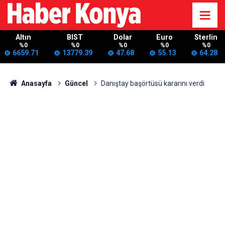
Altın
BIST
Dolar
Euro
Sterlin
%0
%0
%0
%0
%0
6659.71
13779.39
47.68
55.13
64.28
Anasayfa
Güncel
Danıştay başörtüsü kararını verdi