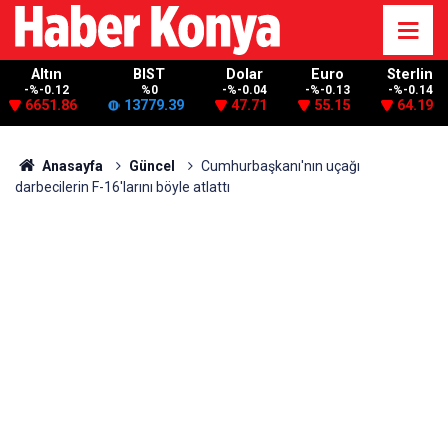
Altın
BIST
Dolar
Euro
Sterlin
-%-0.12
%0
-%-0.04
-%-0.13
-%-0.14
6651.86
13779.39
47.71
55.15
64.19
Anasayfa
Güncel
Cumhurbaşkanı'nın uçağı
darbecilerin F-16'larını böyle atlattı