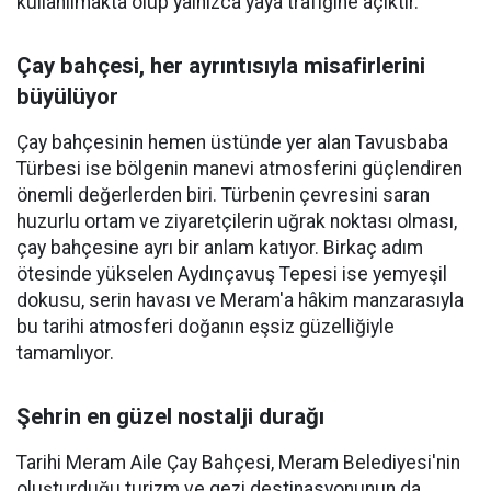
kullanılmakta olup yalnızca yaya trafiğine açıktır.
Çay bahçesi, her ayrıntısıyla misafirlerini
büyülüyor
Çay bahçesinin hemen üstünde yer alan Tavusbaba
Türbesi ise bölgenin manevi atmosferini güçlendiren
önemli değerlerden biri. Türbenin çevresini saran
huzurlu ortam ve ziyaretçilerin uğrak noktası olması,
çay bahçesine ayrı bir anlam katıyor. Birkaç adım
ötesinde yükselen Aydınçavuş Tepesi ise yemyeşil
dokusu, serin havası ve Meram'a hâkim manzarasıyla
bu tarihi atmosferi doğanın eşsiz güzelliğiyle
tamamlıyor.
Şehrin en güzel nostalji durağı
Tarihi Meram Aile Çay Bahçesi, Meram Belediyesi'nin
oluşturduğu turizm ve gezi destinasyonunun da