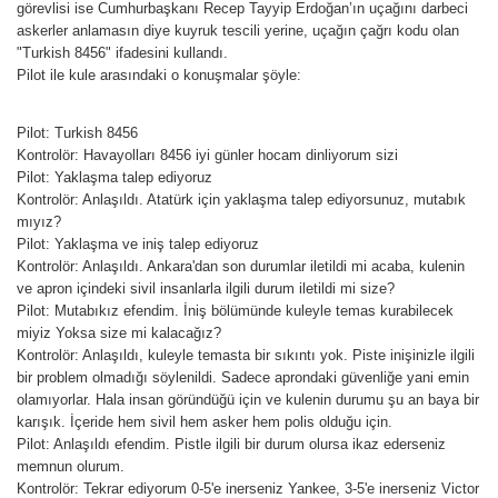
görevlisi ise Cumhurbaşkanı Recep Tayyip Erdoğan’ın uçağını darbeci
askerler anlamasın diye kuyruk tescili yerine, uçağın çağrı kodu olan
"Turkish 8456" ifadesini kullandı.
Pilot ile kule arasındaki o konuşmalar şöyle:
Pilot: Turkish 8456
Kontrolör: Havayolları 8456 iyi günler hocam dinliyorum sizi
Pilot: Yaklaşma talep ediyoruz
Kontrolör: Anlaşıldı. Atatürk için yaklaşma talep ediyorsunuz, mutabık
mıyız?
Pilot: Yaklaşma ve iniş talep ediyoruz
Kontrolör: Anlaşıldı. Ankara'dan son durumlar iletildi mi acaba, kulenin
ve apron içindeki sivil insanlarla ilgili durum iletildi mi size?
Pilot: Mutabıkız efendim. İniş bölümünde kuleyle temas kurabilecek
miyiz Yoksa size mi kalacağız?
Kontrolör: Anlaşıldı, kuleyle temasta bir sıkıntı yok. Piste inişinizle ilgili
bir problem olmadığı söylenildi. Sadece aprondaki güvenliğe yani emin
olamıyorlar. Hala insan göründüğü için ve kulenin durumu şu an baya bir
karışık. İçeride hem sivil hem asker hem polis olduğu için.
Pilot: Anlaşıldı efendim. Pistle ilgili bir durum olursa ikaz ederseniz
memnun olurum.
Kontrolör: Tekrar ediyorum 0-5'e inerseniz Yankee, 3-5'e inerseniz Victor