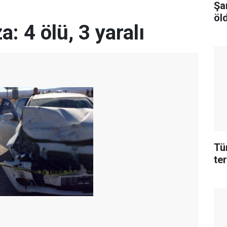
Şa
öld
: 4 ölü, 3 yaralı
Tü
te