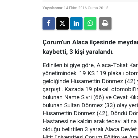
Yayınlanma:
14 Ekim 2016 Cuma 20:18
Çorum'un Alaca ilçesinde meydana
kaybetti, 3 kişi yaralandı.
Edinilen bilgiye göre, Alaca-Tokat Ka
yönetimindeki 19 KS 119 plakalı otom
geldiğinde Hüsamettin Dönmez (42) y
çarpıştı. Kazada 19 plakalı otomobil'
bulunan Name Sivri (66) ve Cevat Kılı
bulunan Sultan Dönmez (33) olay yeri
Hüsamettin Dönmez (42), Döndü Dönm
Hastanesi'ne kaldırılarak tedavi altın
olduğu belirtilen 3 yaralı Alaca Devl
Hitit üniversitesi Çorum Eğitim ve Ar