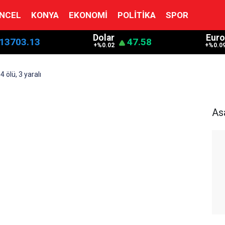
NCEL
KONYA
EKONOMI
POLITIKA
SPOR
Dolar
Euro
13703.13
47.58
+%0.02
+%0.0
 ölü, 3 yaralı
As