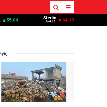
Sterlin
55.06
64.18
9
-%-0.15
ayiş