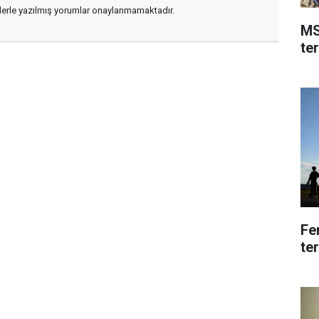
flerle yazılmış yorumlar onaylanmamaktadır.
MS
ter
Fe
te