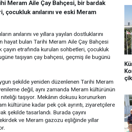
ihi Meram Aile Çay Bahçesi, bir bardak
i, çocukluk anılarını ve eski Meram
arın anılarını ve yıllara yayılan dostluklarını
en hayat bulan Tarihi Meram Aile Çay Bahçesi
k çayın etrafında kurulan sohbetleri, çocukluk
bugüne taşıyan çay bahçesi, geçmiş ile bugünü
Kü
Ko
çik
uygun şekilde yeniden düzenlenen Tarihi Meram
r yenileme değil, aynı zamanda Meram kültürünün
 niteliği taşıyor. Mekânın dokusu korunurken
m kültürüne kadar pek çok ayrıntı, ziyaretçilere
k şekilde tasarlandı. Burada çayını
 çekirdek ve Meram gazozu eşliğinde yıllar
or.