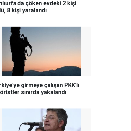
nlıurfa'da çöken evdeki 2 kişi
ü, 8 kişi yaralandı
rkiye'ye girmeye çalışan PKK'lı
röristler sınırda yakalandı