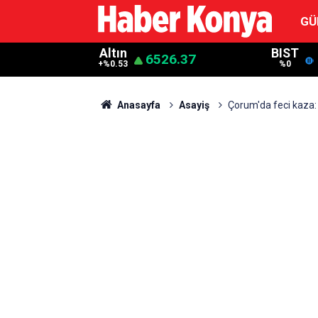
GÜ
Altın
BIST
6526.37
+%0.53
%0
Anasayfa
Asayiş
Çorum'da feci kaza: 4