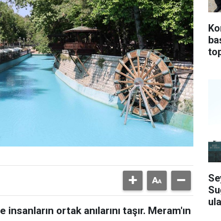
Ko
ba
top
Se
Su
ula
 insanların ortak anılarını taşır. Meram'ın