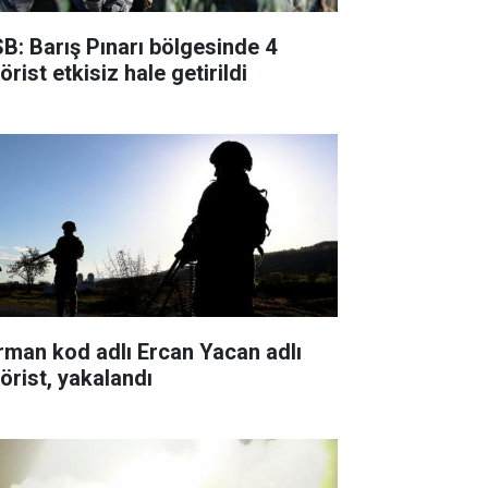
B: Barış Pınarı bölgesinde 4
örist etkisiz hale getirildi
rman kod adlı Ercan Yacan adlı
rörist, yakalandı