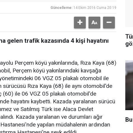
Güncelleme:
14 Ekim 2016 Cuma 20:19
Tü
 gelen trafik kazasında 4 kişi hayatını
gö
rayolu Perçem köyü yakınlarında, Rıza Kaya (68)
obil, Perçem köyü yakınlarındaki kavşağa
önetimindeki 06 VGZ 05 plakalı otomobil ile
in sürücüsü Rıza Kaya (68) ile aynı otomobil'de
ç (60) ile 06 VGZ 05 plakalı otomobil'de
nde hayatını kaybetti. Kazada yaralanan sürücü
ez ve Satılmış Türk ise Alaca Devlet
a alındı. Kazada yaralanan ve durumları ağır
Bu
et Hastanesi'nde yapılan müdahalenin ardından
aştırma Hastanesi'ne sevk edildi.