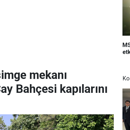
MS
etk
simge mekanı
Ko
Çay Bahçesi kapılarını