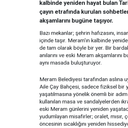
kalbinde yeniden hayat bulan Tar
çayın etrafında kurulan sohbetler
akşamlarını bugüne taşıyor.
Bazı mekanlar; şehrin hafızasını, insanl
içinde taşır. Meram'ın kalbinde yenid
de tam olarak böyle bir yer. Bir barda
anılarını ve eski Meram akşamlarını 
aynı masada buluşturuyor.
Meram Belediyesi tarafından aslına 
Aile Çay Bahçesi, sadece fiziksel bi
yaşatılmasına yönelik önemli bir adım
kullanılan masa ve sandalyelerden ikra
eski Meram günlerini yeniden yaşataca
yudumlayan misafirler; oralet, mısır,
öncesinin sıcaklığını yeniden hissediy