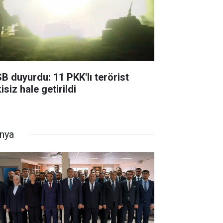
B duyurdu: 11 PKK'lı terörist
isiz hale getirildi
nya