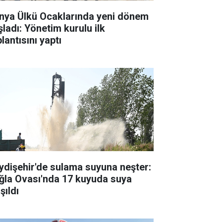
nya Ülkü Ocaklarında yeni dönem
şladı: Yönetim kurulu ilk
lantısını yaptı
ydişehir'de sulama suyuna neşter:
ğla Ovası'nda 17 kuyuda suya
şıldı