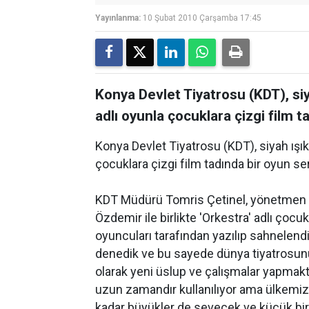
Yayınlanma:
10 Şubat 2010 Çarşamba 17:45
Konya Devlet Tiyatrosu (KDT), siya
adlı oyunla çocuklara çizgi film 
Konya Devlet Tiyatrosu (KDT), siyah ışık 
çocuklara çizgi film tadında bir oyun se
KDT Müdürü Tomris Çetinel, yönetmen 
Özdemir ile birlikte 'Orkestra' adlı çocu
oyuncuları tarafından yazılıp sahnelendi
denedik ve bu sayede dünya tiyatrosunu
olarak yeni üslup ve çalışmalar yapmak
uzun zamandır kullanılıyor ama ülkemiz
kadar büyükler de sevecek ve küçük bir 