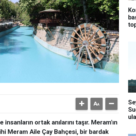
Ko
ba
top
Se
Su
ula
 insanların ortak anılarını taşır. Meram'ın
ihi Meram Aile Çay Bahçesi, bir bardak