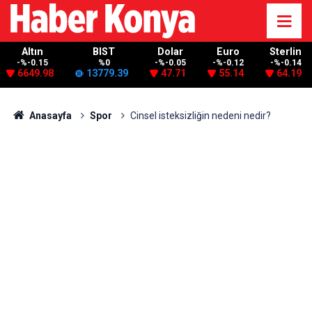
Altın
BIST
Dolar
Euro
Sterlin
-%-0.15
%0
-%-0.05
-%-0.12
-%-0.14
6649.98
13779.39
47.71
55.14
64.19
Anasayfa
Spor
Cinsel isteksizliğin nedeni nedir?