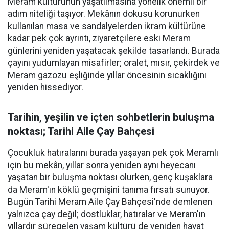
Meram kültürünün yaşatılmasına yönelik önemli bir
adım niteliği taşıyor. Mekânın dokusu korunurken
kullanılan masa ve sandalyelerden ikram kültürüne
kadar pek çok ayrıntı, ziyaretçilere eski Meram
günlerini yeniden yaşatacak şekilde tasarlandı. Burada
çayını yudumlayan misafirler; oralet, mısır, çekirdek ve
Meram gazozu eşliğinde yıllar öncesinin sıcaklığını
yeniden hissediyor.
Tarihin, yeşilin ve içten sohbetlerin buluşma
noktası; Tarihi Aile Çay Bahçesi
Çocukluk hatıralarını burada yaşayan pek çok Meramlı
için bu mekân, yıllar sonra yeniden aynı heyecanı
yaşatan bir buluşma noktası olurken, genç kuşaklara
da Meram'ın köklü geçmişini tanıma fırsatı sunuyor.
Bugün Tarihi Meram Aile Çay Bahçesi'nde demlenen
yalnızca çay değil; dostluklar, hatıralar ve Meram'ın
yıllardır süregelen yaşam kültürü de yeniden hayat