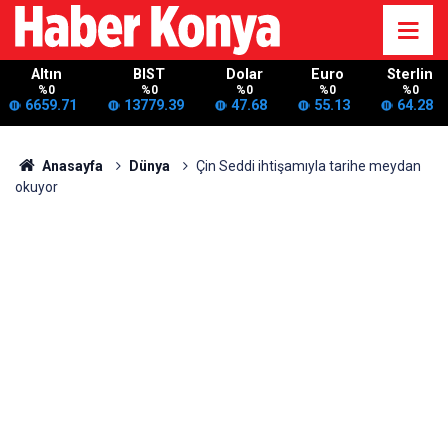
Altın
BIST
Dolar
Euro
Sterlin
%0
%0
%0
%0
%0
6659.71
13779.39
47.68
55.13
64.28
Anasayfa
Dünya
Çin Seddi ihtişamıyla tarihe meydan
okuyor