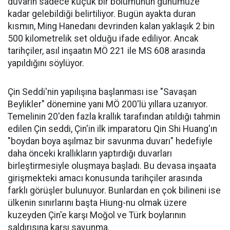
duvarın sadece küçük bir bölümünün günümüze
kadar gelebildiği belirtiliyor. Bugün ayakta duran
kısmın, Ming Hanedanı devrinden kalan yaklaşık 2 bin
500 kilometrelik set olduğu ifade ediliyor. Ancak
tarihçiler, asıl inşaatın MÖ 221 ile MS 608 arasında
yapıldığını söylüyor.
Çin Seddi'nin yapılışına başlanması ise "Savaşan
Beylikler" dönemine yani MÖ 200'lü yıllara uzanıyor.
Temelinin 20'den fazla krallık tarafından atıldığı tahmin
edilen Çin seddi, Çin'in ilk imparatoru Qin Shi Huang'ın
"boydan boya aşılmaz bir savunma duvarı" hedefiyle
daha önceki krallıkların yaptırdığı duvarları
birleştirmesiyle oluşmaya başladı. Bu devasa inşaata
girişmekteki amacı konusunda tarihçiler arasında
farklı görüşler bulunuyor. Bunlardan en çok bilineni ise
ülkenin sınırlarını başta Hiung-nu olmak üzere
kuzeyden Çin'e karşı Moğol ve Türk boylarının
saldırısına karşı savunma.