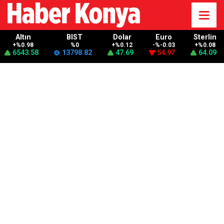
Altın
BIST
Dolar
Euro
Sterlin
+%0.98
%0
+%0.12
-%-0.03
+%0.08
6543.58
13798.82
47.69
54.97
64.09