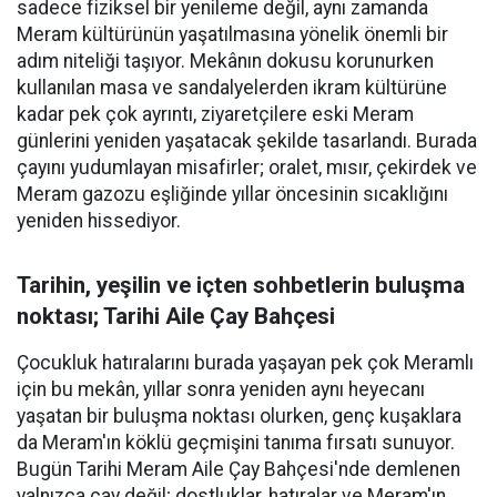
sadece fiziksel bir yenileme değil, aynı zamanda
Meram kültürünün yaşatılmasına yönelik önemli bir
adım niteliği taşıyor. Mekânın dokusu korunurken
kullanılan masa ve sandalyelerden ikram kültürüne
kadar pek çok ayrıntı, ziyaretçilere eski Meram
günlerini yeniden yaşatacak şekilde tasarlandı. Burada
çayını yudumlayan misafirler; oralet, mısır, çekirdek ve
Meram gazozu eşliğinde yıllar öncesinin sıcaklığını
yeniden hissediyor.
Tarihin, yeşilin ve içten sohbetlerin buluşma
noktası; Tarihi Aile Çay Bahçesi
Çocukluk hatıralarını burada yaşayan pek çok Meramlı
için bu mekân, yıllar sonra yeniden aynı heyecanı
yaşatan bir buluşma noktası olurken, genç kuşaklara
da Meram'ın köklü geçmişini tanıma fırsatı sunuyor.
Bugün Tarihi Meram Aile Çay Bahçesi'nde demlenen
yalnızca çay değil; dostluklar, hatıralar ve Meram'ın