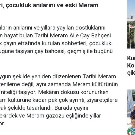
i, çocukluk anılarını ve eski Meram
arın anılarını ve yıllara yayılan dostluklarını
en hayat bulan Tarihi Meram Aile Çay Bahçesi
k çayın etrafında kurulan sohbetleri, çocukluk
bugüne taşıyan çay bahçesi, geçmiş ile bugünü
Kü
Ko
çik
uygun şekilde yeniden düzenlenen Tarihi Meram
r yenileme değil, aynı zamanda Meram kültürünün
 niteliği taşıyor. Mekânın dokusu korunurken
m kültürüne kadar pek çok ayrıntı, ziyaretçilere
k şekilde tasarlandı. Burada çayını
 çekirdek ve Meram gazozu eşliğinde yıllar
or.