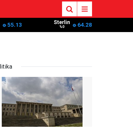
Sterlin
55.13
64.28
%0
itika