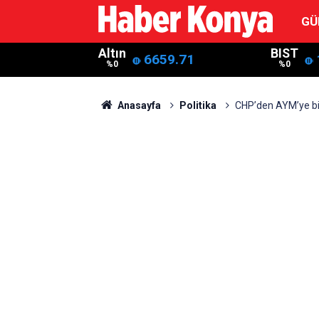
GÜ
Altın
BIST
6659.71
%0
%0
Anasayfa
Politika
CHP’den AYM’ye bi