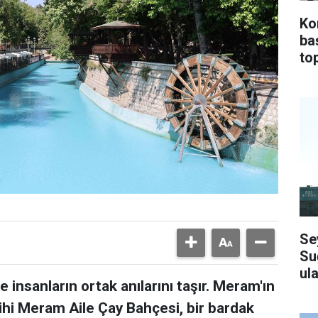
Ko
ba
top
Se
Su
ula
 insanların ortak anılarını taşır. Meram'ın
ihi Meram Aile Çay Bahçesi, bir bardak