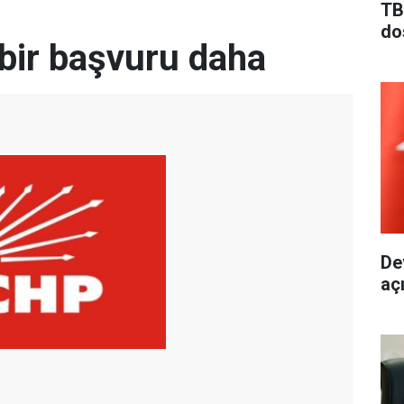
TB
do
bir başvuru daha
De
aç