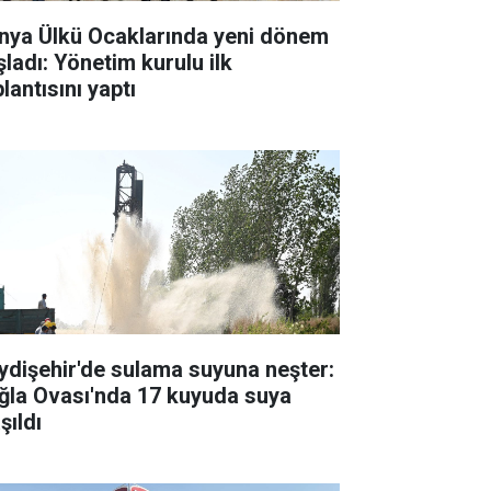
nya Ülkü Ocaklarında yeni dönem
şladı: Yönetim kurulu ilk
lantısını yaptı
ydişehir'de sulama suyuna neşter:
ğla Ovası'nda 17 kuyuda suya
şıldı