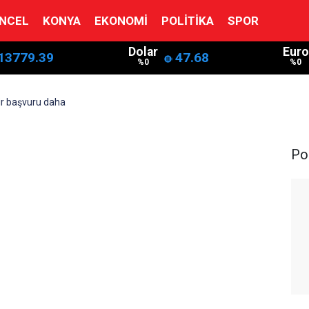
NCEL
KONYA
EKONOMI
POLITIKA
SPOR
Dolar
Euro
13779.39
47.68
%0
%0
r başvuru daha
Pol