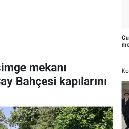
Cu
me
simge mekanı
Ko
Çay Bahçesi kapılarını