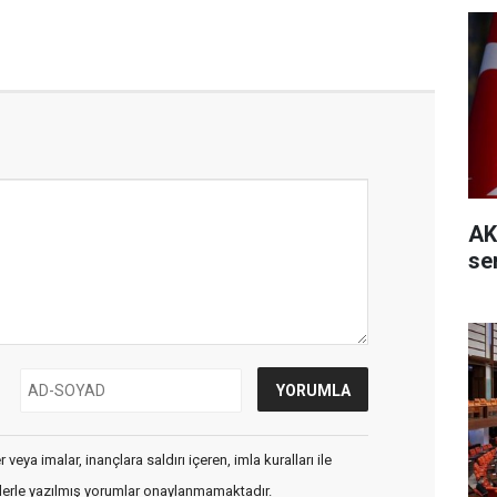
AK
se
veya imalar, inançlara saldırı içeren, imla kuralları ile
flerle yazılmış yorumlar onaylanmamaktadır.