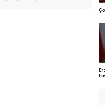
Ço
Er
bü