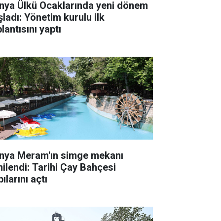
nya Ülkü Ocaklarında yeni dönem
şladı: Yönetim kurulu ilk
lantısını yaptı
nya Meram'ın simge mekanı
nilendi: Tarihi Çay Bahçesi
ılarını açtı