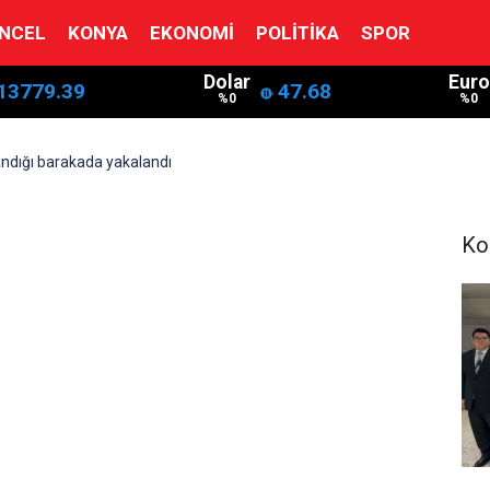
NCEL
KONYA
EKONOMI
POLITIKA
SPOR
Dolar
Euro
13779.39
47.68
%0
%0
landığı barakada yakalandı
Ko