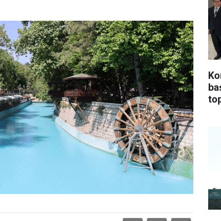
Ko
ba
top