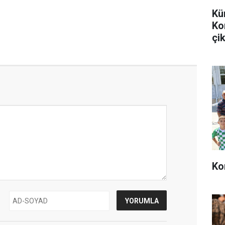
Kü
Ko
çik
Ko