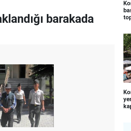
Ko
ba
saklandığı barakada
top
Ko
ye
kap