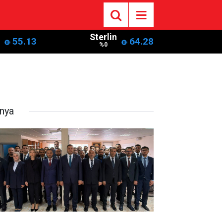
Sterlin
55.13
64.28
%0
nya