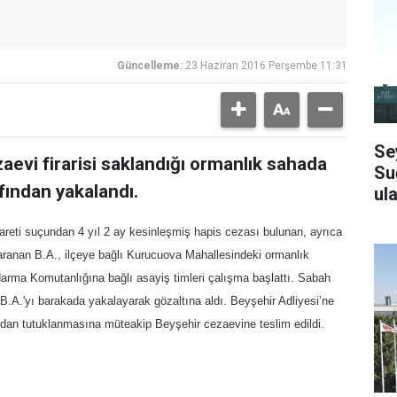
Güncelleme:
23 Haziran 2016 Perşembe 11:31
Se
aevi firarisi saklandığı ormanlık sahada
Su
ından yakalandı.
ula
careti suçundan 4 yıl 2 ay kesinleşmiş hapis cezası bulunan, ayrıca
 aranan B.A., ilçeye bağlı Kurucuova Mahallesindeki ormanlık
darma Komutanlığına bağlı asayiş timleri çalışma başlattı. Sabah
.A.'yı barakada yakalayarak gözaltına aldı. Beyşehir Adliyesi’ne
ndan tutuklanmasına müteakip Beyşehir cezaevine teslim edildi.