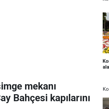
Ko
ala
simge mekanı
Ko
Çay Bahçesi kapılarını