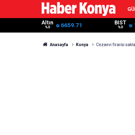
GÜ
Altın
BIST
6659.71
%0
%0
Anasayfa
Konya
Cezaevi firarisi sak