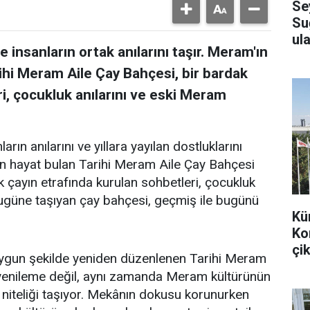
Se
Su
ula
 insanların ortak anılarını taşır. Meram'ın
ihi Meram Aile Çay Bahçesi, bir bardak
i, çocukluk anılarını ve eski Meram
arın anılarını ve yıllara yayılan dostluklarını
en hayat bulan Tarihi Meram Aile Çay Bahçesi
k çayın etrafında kurulan sohbetleri, çocukluk
bugüne taşıyan çay bahçesi, geçmiş ile bugünü
Kü
Ko
çik
uygun şekilde yeniden düzenlenen Tarihi Meram
r yenileme değil, aynı zamanda Meram kültürünün
 niteliği taşıyor. Mekânın dokusu korunurken