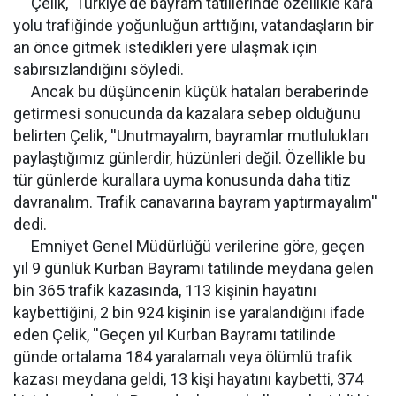
Çelik, Türkiye'de bayram tatillerinde özellikle kara
yolu trafiğinde yoğunluğun arttığını, vatandaşların bir
an önce gitmek istedikleri yere ulaşmak için
sabırsızlandığını söyledi.
Ancak bu düşüncenin küçük hataları beraberinde
getirmesi sonucunda da kazalara sebep olduğunu
belirten Çelik, ''Unutmayalım, bayramlar mutlulukları
paylaştığımız günlerdir, hüzünleri değil. Özellikle bu
tür günlerde kurallara uyma konusunda daha titiz
davranalım. Trafik canavarına bayram yaptırmayalım''
dedi.
Emniyet Genel Müdürlüğü verilerine göre, geçen
yıl 9 günlük Kurban Bayramı tatilinde meydana gelen
bin 365 trafik kazasında, 113 kişinin hayatını
kaybettiğini, 2 bin 924 kişinin ise yaralandığını ifade
eden Çelik, ''Geçen yıl Kurban Bayramı tatilinde
günde ortalama 184 yaralamalı veya ölümlü trafik
kazası meydana geldi, 13 kişi hayatını kaybetti, 374