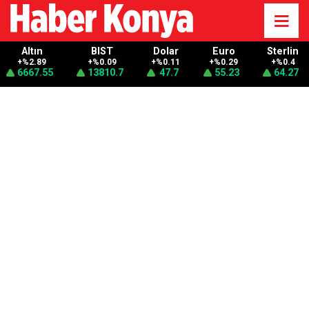
Altın
BIST
Dolar
Euro
Sterlin
+%2.89
+%0.09
+%0.11
+%0.29
+%0.4
6667.55
13810.7
47.7
55.23
64.27