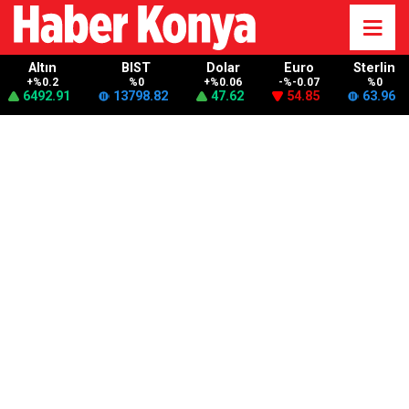
Altın
BIST
Dolar
Euro
Sterlin
+%0.2
%0
+%0.06
-%-0.07
%0
6492.91
13798.82
47.62
54.85
63.96