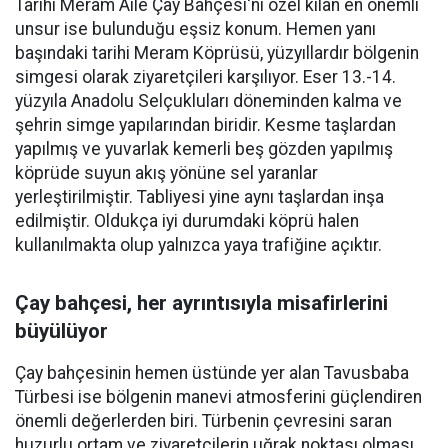
Tarihi Meram Aile Çay Bahçesi'ni özel kılan en önemli
unsur ise bulunduğu eşsiz konum. Hemen yanı
başındaki tarihi Meram Köprüsü, yüzyıllardır bölgenin
simgesi olarak ziyaretçileri karşılıyor. Eser 13.-14.
yüzyıla Anadolu Selçukluları döneminden kalma ve
şehrin simge yapılarından biridir. Kesme taşlardan
yapılmış ve yuvarlak kemerli beş gözden yapılmış
köprüde suyun akış yönüne sel yaranlar
yerleştirilmiştir. Tabliyesi yine aynı taşlardan inşa
edilmiştir. Oldukça iyi durumdaki köprü halen
kullanılmakta olup yalnızca yaya trafiğine açıktır.
Çay bahçesi, her ayrıntısıyla misafirlerini
büyülüyor
Çay bahçesinin hemen üstünde yer alan Tavusbaba
Türbesi ise bölgenin manevi atmosferini güçlendiren
önemli değerlerden biri. Türbenin çevresini saran
huzurlu ortam ve ziyaretçilerin uğrak noktası olması,