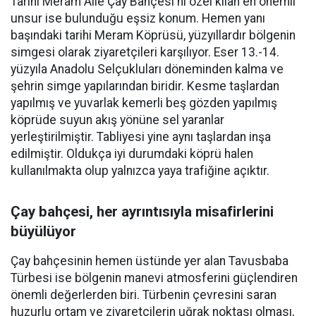
Tarihi Meram Aile Çay Bahçesi'ni özel kılan en önemli
unsur ise bulunduğu eşsiz konum. Hemen yanı
başındaki tarihi Meram Köprüsü, yüzyıllardır bölgenin
simgesi olarak ziyaretçileri karşılıyor. Eser 13.-14.
yüzyıla Anadolu Selçukluları döneminden kalma ve
şehrin simge yapılarından biridir. Kesme taşlardan
yapılmış ve yuvarlak kemerli beş gözden yapılmış
köprüde suyun akış yönüne sel yaranlar
yerleştirilmiştir. Tabliyesi yine aynı taşlardan inşa
edilmiştir. Oldukça iyi durumdaki köprü halen
kullanılmakta olup yalnızca yaya trafiğine açıktır.
Çay bahçesi, her ayrıntısıyla misafirlerini
büyülüyor
Çay bahçesinin hemen üstünde yer alan Tavusbaba
Türbesi ise bölgenin manevi atmosferini güçlendiren
önemli değerlerden biri. Türbenin çevresini saran
huzurlu ortam ve ziyaretçilerin uğrak noktası olması,