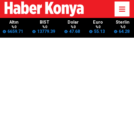
Altın
BIST
Dolar
Euro
Sterlin
%0
%0
%0
%0
%0
6659.71
13779.39
47.68
55.13
64.28