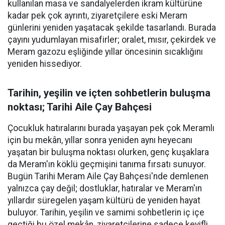
kullanılan masa ve sandalyelerden ikram kültürüne
kadar pek çok ayrıntı, ziyaretçilere eski Meram
günlerini yeniden yaşatacak şekilde tasarlandı. Burada
çayını yudumlayan misafirler; oralet, mısır, çekirdek ve
Meram gazozu eşliğinde yıllar öncesinin sıcaklığını
yeniden hissediyor.
Tarihin, yeşilin ve içten sohbetlerin buluşma
noktası; Tarihi Aile Çay Bahçesi
Çocukluk hatıralarını burada yaşayan pek çok Meramlı
için bu mekân, yıllar sonra yeniden aynı heyecanı
yaşatan bir buluşma noktası olurken, genç kuşaklara
da Meram'ın köklü geçmişini tanıma fırsatı sunuyor.
Bugün Tarihi Meram Aile Çay Bahçesi'nde demlenen
yalnızca çay değil; dostluklar, hatıralar ve Meram'ın
yıllardır süregelen yaşam kültürü de yeniden hayat
buluyor. Tarihin, yeşilin ve samimi sohbetlerin iç içe
geçtiği bu özel mekân, ziyaretçilerine sadece keyifli