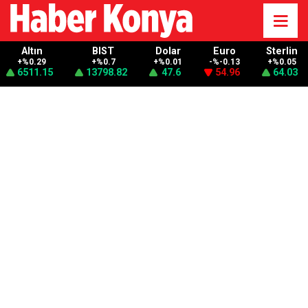
Altın
BIST
Dolar
Euro
Sterlin
+%0.29
+%0.7
+%0.01
-%-0.13
+%0.05
6511.15
13798.82
47.6
54.96
64.03