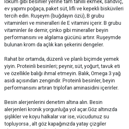
lokum gibi besinler yerine tam tahıllı ekmek, sandviç,
ev yapımı poğaça, paket süt, lifli ve kepekli bisküvileri
tercih edin. Ruşeym (buğdayın özü), B grubu
vitaminleri ve mineralleri ile E vitamini içerir. B grubu
vitaminler ile demir, çinko gibi mineraller beyin
performansını ve algılama gücünü artırır. Ruşeymde
bulunan krom da açlık kan şekerini dengeler.
Rahat bir ortamda, düzenli ve planlı biçimde yemek
yiyin. Proteinli besinleri; peynir, süt, yoğurt, tavuk eti
ve özellikle balığı ihmal etmeyin. Balık, Omega 3 yağ
asidi açısından zengindir. Proteinli besinler, beyin
performansını artıran triplofan aminasidini içerirler.
Besin alerjenlerini denetim altına alın. Besin
alerjenleri kronik yorgunluğa yol açar.Göz altınızda
şişlikler ve koyu halkalar var ise, vücudunuz su
topluyorsa , alt göz kapağınızda yatay çizgiler