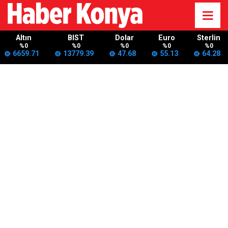
Altın
BIST
Dolar
Euro
Sterlin
%0
%0
%0
%0
%0
6659.71
13779.39
47.68
55.13
64.28