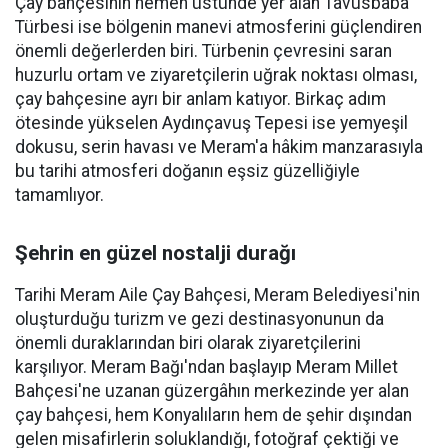
Çay bahçesinin hemen üstünde yer alan Tavusbaba
Türbesi ise bölgenin manevi atmosferini güçlendiren
önemli değerlerden biri. Türbenin çevresini saran
huzurlu ortam ve ziyaretçilerin uğrak noktası olması,
çay bahçesine ayrı bir anlam katıyor. Birkaç adım
ötesinde yükselen Aydınçavuş Tepesi ise yemyeşil
dokusu, serin havası ve Meram'a hâkim manzarasıyla
bu tarihi atmosferi doğanın eşsiz güzelliğiyle
tamamlıyor.
Şehrin en güzel nostalji durağı
Tarihi Meram Aile Çay Bahçesi, Meram Belediyesi'nin
oluşturduğu turizm ve gezi destinasyonunun da
önemli duraklarından biri olarak ziyaretçilerini
karşılıyor. Meram Bağı'ndan başlayıp Meram Millet
Bahçesi'ne uzanan güzergâhın merkezinde yer alan
çay bahçesi, hem Konyalıların hem de şehir dışından
gelen misafirlerin soluklandığı, fotoğraf çektiği ve