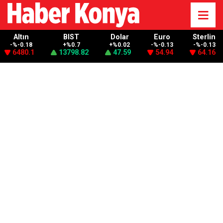
Altın
BIST
Dolar
Euro
Sterlin
-%-0.18
+%0.7
+%0.02
-%-0.13
-%-0.13
6480.1
13798.82
47.59
54.94
64.16