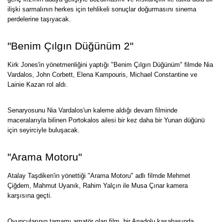
ilişki sarmalının herkes için tehlikeli sonuçlar doğurmasını sinema
perdelerine taşıyacak.
"Benim Çılgın Düğünüm 2"
Kirk Jones'in yönetmenliğini yaptığı "Benim Çılgın Düğünüm" filmde Nia
Vardalos, John Corbett, Elena Kampouris, Michael Constantine ve
Lainie Kazan rol aldı.
Senaryosunu Nia Vardalos'un kaleme aldığı devam filminde
maceralarıyla bilinen Portokalos ailesi bir kez daha bir Yunan düğünü
için seyirciyle buluşacak.
"Arama Motoru"
Atalay Taşdiken'in yönettiği "Arama Motoru" adlı filmde Mehmet
Çiğdem, Mahmut Uyanık, Rahim Yalçın ile Musa Çınar kamera
karşısına geçti.
Oyuncularının tamamı amatör olan film, bir Anadolu kasabasında