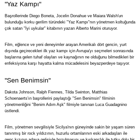
"Yaz Kampı"
Başrollerinde Diego Boneta, Jocelin Donahue ve Maiara Walsh'un
bulunduğu korku gerilim türündeki "Yaz Kampı"nın yönetmen koltuğunda
çok satan "İyi uykular" kitabının yazarı Alberto Marini oturuyor.
Film, eğlence ve yeni deneyimler arayan Amerikalı dört gencin, yurt
dışında geçirecekleri ilk yaz kampı için Avrupa'yı seçmeleri sonrasında
başlarına gelen tuhaf olayları ve kaynağının ne olduğunu bilmedikleri bir
enfeksiyona karşı hayatta kalma mücadelesini beyazperdeye taşıyor.
"Sen Benimsin"
Dakota Johnson, Ralph Fiennes, Tilda Swinton, Matthias
Schoenaerts'ın başrollerini paylaştığı "Sen Benimsin" filminin
yönetmenliğini "Benim Adım Aşk" filmiyle tanınan Luca Guadagnino
üstlendi.
Film, yönetmen sevgilisiyle Sicilya'nın güneyinde sakin bir yaşam süren
tanınmış bir rock yıldızının, huzurlu ortamlarının eski arkadaşları ile
genç kızının adaya gelişiyle bozulmasını ve kıskançlık ile tutku dolu bir