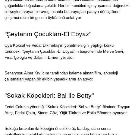
çoğunlukla doğaçlama çekildi. Her biri kendileri için yaşamsal değerdeki
bir şeyleri arayan bir avuç insanla bu arayışları paraya dönüştüren
girişimci ruhlu bir gencin öyküsünü anlatıyor.
"Şeytanın Çocukları-El Ebyaz"
Oya Köksal ve Vedat Dikmetaş'ın yönetmenliğini yaptığı korku
türündeki "Şeytanın Çocukları-El Ebyaz"ın başrollerinde Merve Sevi,
Fırat Çöloğlu ve Balamir Emren yer aldı.
Senaryosu Alper Kıvılcım tarafından kaleme alınan film, arkeoloji
çalışmaları yapan bir ekibin yaşadıklarını anlatıyor.
"Sokak Köpekleri: Bal ile Betty"
Fedai Çakır'ın yönettiği "Sokak Köpekleri: Bal ve Betty" filminde Toygun
Ateş, Fedai Çakır, Sinem Göz, Yiğit Türken ve Esila Sönmez oynuyor.
Sokağa bırakılan iki köpeğin öncelikle üç kardeş, daha sonra
mahalledeki çocuklarla ilişkilerini ve yetişkinlerin köpeklere bakış