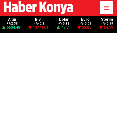
Altın
BIST
Dolar
Euro
Sterlin
+%2.38
-%-0.2
+%0.12
-%-0.03
-%-0.19
6634.48
13771.01
47.7
55.05
64.19