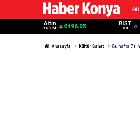
GÜ
Altın
BIST
6496.05
+%0.24
%0
Anasayfa
Kültür Sanat
Bu hafta 7 fil