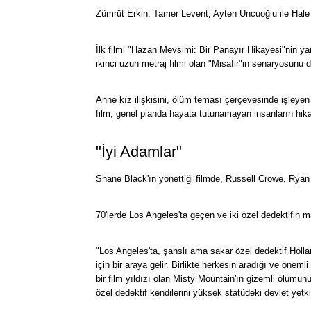
Zümrüt Erkin, Tamer Levent, Ayten Uncuoğlu ile Hale 
İlk filmi "Hazan Mevsimi: Bir Panayır Hikayesi"nin y
ikinci uzun metraj filmi olan "Misafir"in senaryosunu 
Anne kız ilişkisini, ölüm teması çerçevesinde işleyen 
film, genel planda hayata tutunamayan insanların hika
"İyi Adamlar"
Shane Black'ın yönettiği filmde, Russell Crowe, Ryan
70'lerde Los Angeles'ta geçen ve iki özel dedektifin m
"Los Angeles'ta, şanslı ama sakar özel dedektif Holl
için bir araya gelir. Birlikte herkesin aradığı ve öneml
bir film yıldızı olan Misty Mountain'ın gizemli ölümünü
özel dedektif kendilerini yüksek statüdeki devlet yetkil