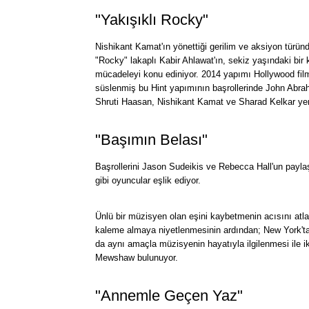
"Yakışıklı Rocky"
Nishikant Kamat'ın yönettiği gerilim ve aksiyon türün
"Rocky" lakaplı Kabir Ahlawat'ın, sekiz yaşındaki bir 
mücadeleyi konu ediniyor. 2014 yapımı Hollywood film
süslenmiş bu Hint yapımının başrollerinde John Abrah
Shruti Haasan, Nishikant Kamat ve Sharad Kelkar yer 
"Başımın Belası"
Başrollerini Jason Sudeikis ve Rebecca Hall'un paylaş
gibi oyuncular eşlik ediyor.
Ünlü bir müzisyen olan eşini kaybetmenin acısını atla
kaleme almaya niyetlenmesinin ardından; New York'ta
da aynı amaçla müzisyenin hayatıyla ilgilenmesi ile i
Mewshaw bulunuyor.
"Annemle Geçen Yaz"