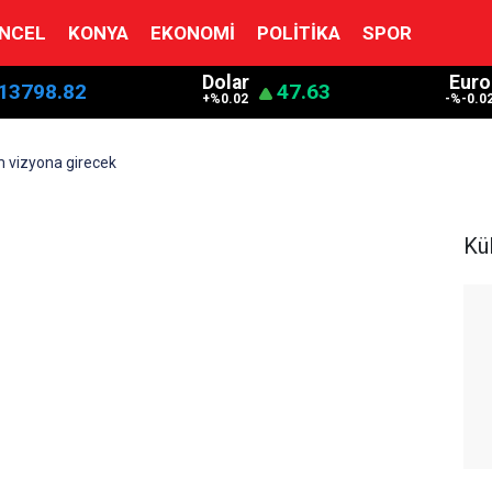
NCEL
KONYA
EKONOMI
POLITIKA
SPOR
Dolar
Euro
13798.82
47.63
+%0.02
-%-0.0
m vizyona girecek
Kü