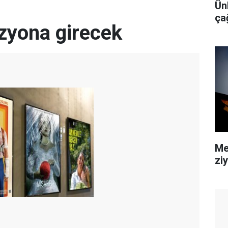
Ünl
ça
izyona girecek
Me
zi