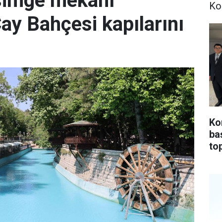
simge mekanı
Ko
Çay Bahçesi kapılarını
Ko
ba
top