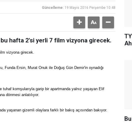
Güncelleme:
19 Mayıs 2016 Perşembe 10:48
TY
u hafta 2'si yerli 7 film vizyona girecek.
Ah
film vizyona girecek.
u, Funda Ersin, Murat Onuk ile Doğuş Gün Demir'in oynadığı
e tuhaf komşularıyla garip bir apartmanda yalnız yaşayan Elif
ana dönmesi anlatılıyor.
da yaşanan gizemli olaylara farklı bir bakış açısından bakıyor.
Bu