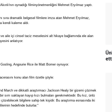
Akınlı'nın oynadığı filminyönetmenliğini Mehmet Eryılmaz yaptı.
anı sıra dramatik belgesel filmlere imza atan Mehmet Eryılmaz,
da kendi kaleme aldı.
ve aile içi cinsel taciz meselesini alt hikaye bağlamında ele alan
yesini anlatıyor.
Ün
ett
 Gosling, Angourie Rice ile Matt Bomer oynuyor.
acerasını konu alan film özetle şöyle:
and March ve dikkatli araştırmacı Jackson Healy bir gizemi çözmek
i bir sırrı saklayan kayıp kızı bulmaları gerekmektedir. Bu kız, ünlü
 çözebilecek bilgilere sahip tek kişidir. Bu araştırma esnasında iki
ilerinin hedefinde bulurlar."