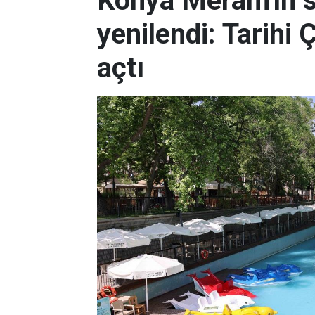
Konya Meram'ın 
yenilendi: Tarihi 
açtı