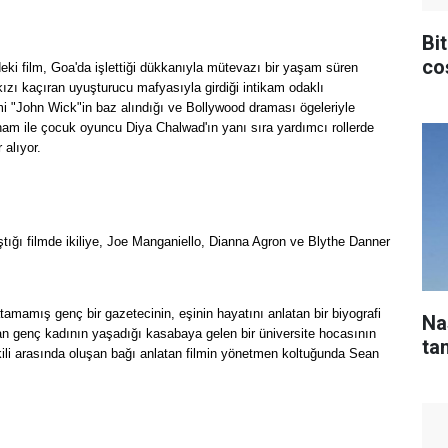
Bit
co
deki film, Goa'da işlettiği dükkanıyla mütevazı bir yaşam süren
kızı kaçıran uyuşturucu mafyasıyla girdiği intikam odaklı
i "John Wick"in baz alındığı ve Bollywood draması ögeleriyle
am ile çocuk oyuncu Diya Chalwad'ın yanı sıra yardımcı rollerde
alıyor.
tığı filmde ikiliye, Joe Manganiello, Dianna Agron ve Blythe Danner
tamamış genç bir gazetecinin, eşinin hayatını anlatan bir biyografi
Na
n genç kadının yaşadığı kasabaya gelen bir üniversite hocasının
tan
kili arasında oluşan bağı anlatan filmin yönetmen koltuğunda Sean