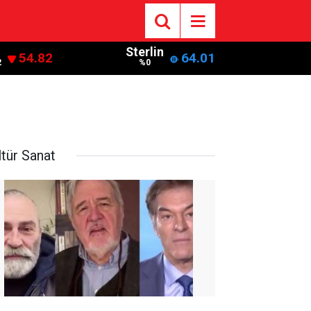
Sterlin
54.82
64.01
2
%0
ltür Sanat