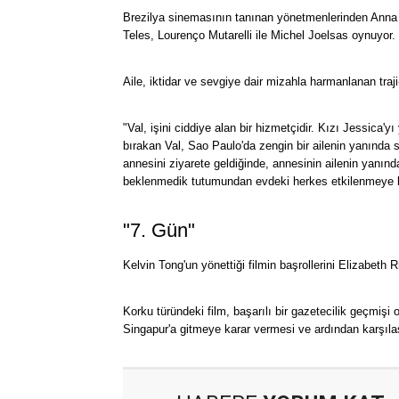
Brezilya sinemasının tanınan yönetmenlerinden Anna 
Teles, Lourenço Mutarelli ile Michel Joelsas oynuyor.
Aile, iktidar ve sevgiye dair mizahla harmanlanan traj
"Val, işini ciddiye alan bir hizmetçidir. Kızı Jessica'y
bırakan Val, Sao Paulo'da zengin bir ailenin yanında s
annesini ziyarete geldiğinde, annesinin ailenin yanında
beklenmedik tutumundan evdeki herkes etkilenmeye b
"7. Gün"
Kelvin Tong'un yönettiği filmin başrollerini Elizabeth
Korku türündeki film, başarılı bir gazetecilik geçmişi
Singapur'a gitmeye karar vermesi ve ardından karşılaş