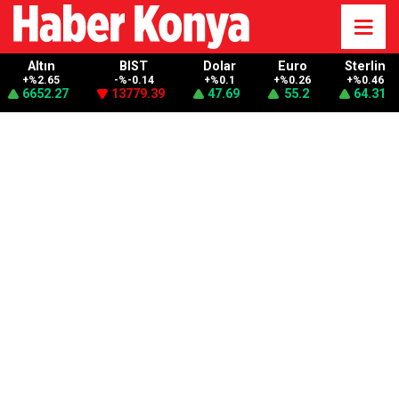
Altın
BIST
Dolar
Euro
Sterlin
+%2.65
-%-0.14
+%0.1
+%0.26
+%0.46
6652.27
13779.39
47.69
55.2
64.31