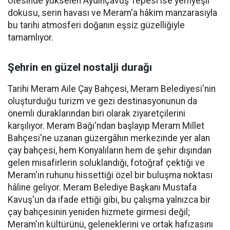
ötesinde yükselen Aydınçavuş Tepesi ise yemyeşil
dokusu, serin havası ve Meram'a hâkim manzarasıyla
bu tarihi atmosferi doğanın eşsiz güzelliğiyle
tamamlıyor.
Şehrin en güzel nostalji durağı
Tarihi Meram Aile Çay Bahçesi, Meram Belediyesi'nin
oluşturduğu turizm ve gezi destinasyonunun da
önemli duraklarından biri olarak ziyaretçilerini
karşılıyor. Meram Bağı'ndan başlayıp Meram Millet
Bahçesi'ne uzanan güzergâhın merkezinde yer alan
çay bahçesi, hem Konyalıların hem de şehir dışından
gelen misafirlerin soluklandığı, fotoğraf çektiği ve
Meram'ın ruhunu hissettiği özel bir buluşma noktası
hâline geliyor. Meram Belediye Başkanı Mustafa
Kavuş'un da ifade ettiği gibi, bu çalışma yalnızca bir
çay bahçesinin yeniden hizmete girmesi değil;
Meram'ın kültürünü, geleneklerini ve ortak hafızasını