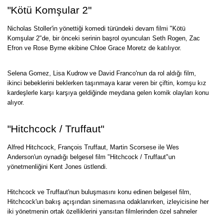
"Kötü Komşular 2"
Nicholas Stoller'in yönettiği komedi türündeki devam filmi "Kötü
Komşular 2"de, bir önceki serinin başrol oyuncuları Seth Rogen, Zac
Efron ve Rose Byrne ekibine Chloe Grace Moretz de katılıyor.
Selena Gomez, Lisa Kudrow ve David Franco'nun da rol aldığı film,
ikinci bebeklerini beklerken taşınmaya karar veren bir çiftin, komşu kız
kardeşlerle karşı karşıya geldiğinde meydana gelen komik olayları konu
alıyor.
"Hitchcock / Truffaut"
Alfred Hitchcock, François Truffaut, Martin Scorsese ile Wes
Anderson'un oynadığı belgesel film "Hitchcock / Truffaut"un
yönetmenliğini Kent Jones üstlendi.
Hitchcock ve Truffaut'nun buluşmasını konu edinen belgesel film,
Hitchcock'un bakış açışından sinemasına odaklanırken, izleyicisine her
iki yönetmenin ortak özelliklerini yansıtan filmlerinden özel sahneler