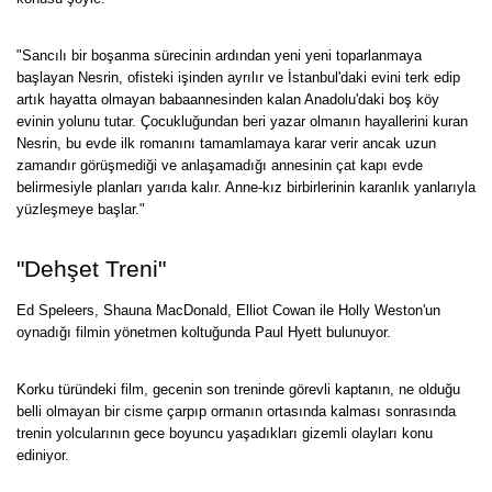
"Sancılı bir boşanma sürecinin ardından yeni yeni toparlanmaya
başlayan Nesrin, ofisteki işinden ayrılır ve İstanbul'daki evini terk edip
artık hayatta olmayan babaannesinden kalan Anadolu'daki boş köy
evinin yolunu tutar. Çocukluğundan beri yazar olmanın hayallerini kuran
Nesrin, bu evde ilk romanını tamamlamaya karar verir ancak uzun
zamandır görüşmediği ve anlaşamadığı annesinin çat kapı evde
belirmesiyle planları yarıda kalır. Anne-kız birbirlerinin karanlık yanlarıyla
yüzleşmeye başlar."
"Dehşet Treni"
Ed Speleers, Shauna MacDonald, Elliot Cowan ile Holly Weston'un
oynadığı filmin yönetmen koltuğunda Paul Hyett bulunuyor.
Korku türündeki film, gecenin son treninde görevli kaptanın, ne olduğu
belli olmayan bir cisme çarpıp ormanın ortasında kalması sonrasında
trenin yolcularının gece boyuncu yaşadıkları gizemli olayları konu
ediniyor.