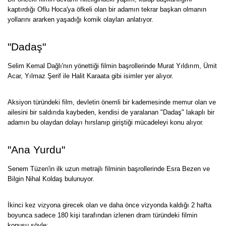
kaptırdığı Oflu Hoca'ya öfkeli olan bir adamın tekrar başkan olmanın
yollarını ararken yaşadığı komik olayları anlatıyor.
"Dadaş"
Selim Kemal Dağlı'nın yönettiği filmin başrollerinde Murat Yıldırım, Ümit
Acar, Yılmaz Şerif ile Halit Karaata gibi isimler yer alıyor.
Aksiyon türündeki film, devletin önemli bir kademesinde memur olan ve
ailesini bir saldırıda kaybeden, kendisi de yaralanan "Dadaş" lakaplı bir
adamın bu olaydan dolayı hırslanıp giriştiği mücadeleyi konu alıyor.
"Ana Yurdu"
Senem Tüzen'in ilk uzun metrajlı filminin başrollerinde Esra Bezen ve
Bilgin Nihal Koldaş bulunuyor.
İkinci kez vizyona girecek olan ve daha önce vizyonda kaldığı 2 hafta
boyunca sadece 180 kişi tarafından izlenen dram türündeki filmin
konusu şöyle: